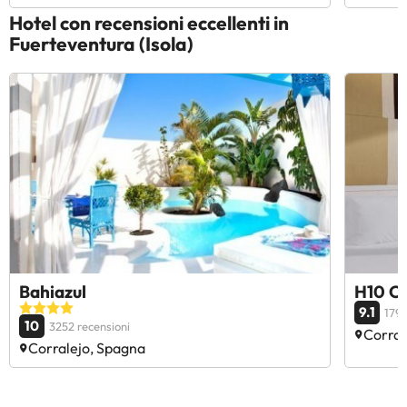
Hotel con recensioni eccellenti in
Fuerteventura (Isola)
Bahiazul
H10 O
9.1
1793
10
3252 recensioni
Corral
Corralejo, Spagna