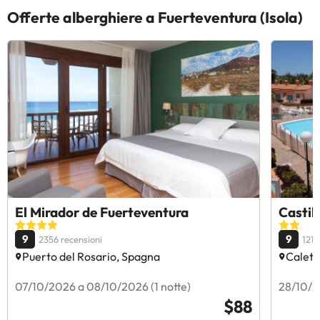
Offerte alberghiere a Fuerteventura (Isola)
El Mirador de Fuerteventura
Castil
9
9
2356 recensioni
1218
Puerto del Rosario, Spagna
Caleta
07/10/2026 a 08/10/2026 (1 notte)
28/10/2
$88