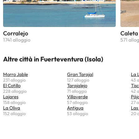
Corralejo
Caleta
1741 alloggio
571 allo
Altre città in Fuerteventura (Isola)
Morro Jable
Gran Tarajal
La L
231 alloggio
127 alloggio
43 a
El Cotillo
Tarajalejo
Tis
228 alloggio
71 alloggio
42 a
Lajares
Villaverde
Páj
158 alloggio
57 alloggio
27 a
La Oliva
Antigua
Las
152 alloggio
53 alloggio
20 a