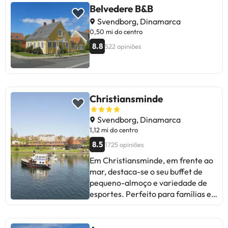
Belvedere B&B
Svendborg, Dinamarca
0,50 mi do centro
8.8
522 opiniões
Christiansminde
Svendborg, Dinamarca
1,12 mi do centro
8.5
1725 opiniões
Em Christiansminde, em frente ao
mar, destaca-se o seu buffet de
pequeno-almoço e variedade de
esportes. Perfeito para famílias e
passeios. Críticas recorrentes
sobre camas estreitas e serviço
lento. Ainda assim, a maioria