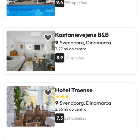
9.4
190 opiniões
Kastanievejens B&B
Svendborg, Dinamarca
3,27 mi do centro
8.9
55 opiniões
Hotel Troense
Svendborg, Dinamarca
2,36 mi do centro
7.3
281 opiniões