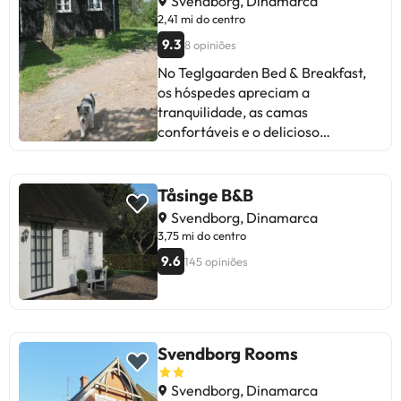
Svendborg, Dinamarca
voltarão!
2,41 mi do centro
9.3
8 opiniões
No Teglgaarden Bed & Breakfast,
os hóspedes apreciam a
tranquilidade, as camas
confortáveis e o delicioso
pequeno-almoço. Alguns
mencionam a falta de cuidado no
jardim e certas confusões com a
Tåsinge B&B
anfitriã. Apesar das críticas, a
Svendborg, Dinamarca
maioria destaca a limpeza
3,75 mi do centro
impecável, o ambiente acolhedor e
9.6
145 opiniões
o serviço atencioso. Ideal para
quem procura um refúgio rural
encantador. Uma experiência que
convida a voltar!
Svendborg Rooms
Svendborg, Dinamarca