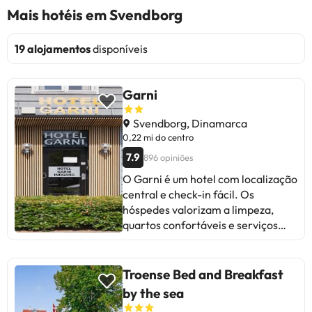
Mais hotéis em Svendborg
19 alojamentos
disponíveis
Garni
Svendborg, Dinamarca
0,22 mi do centro
7.9
896 opiniões
O Garni é um hotel com localização
central e check-in fácil. Os
hóspedes valorizam a limpeza,
quartos confortáveis e serviços
básicos. Alguns mencionam a falta
de pessoal na recepção e
problemas de ruído em alguns
Troense Bed and Breakfast
quartos. Apesar disso, é ideal para
by the sea
estadias curtas, com