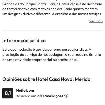
Grande e 1 do Parque Santa Lucía, o Hotel Eclipse está decorado
de forma criativa com motivos pop art. Cada quarto mantém
um design exclusivo e diferente. A excelência dos nossos serviços
continua a ser a razão pela qual os nossos clientes nos preferem a
outras opções. O Hotel oferece quartos com todas as
comodidades para os gostos mais exigentes e uma decoração de
design exclusivo que mantém uma abordagem distinta e
individual em cada quarto. O nosso pessoal altamente
Informação jurídica
qualificado pode satisfazer os mais variados gostos e
necessidades, quer nos visite em ofertas ou em férias.
Esta acomodação é gerida por uma pessoa jurídica. A
Pontuação: O estacionamento encontra-se temporariamente
prestação do serviço de hospedagem é realizada no âmbito
encerrado até 31 de agosto.
de uma atividade empresarial ou profissional.
Alguns dos serviços detalhados podem ser pagos. Você pode
consultar as tarifas diretamente no estabelecimento. O
Opiniões sobre Hotel Casa Nova, Merida
alojamento pode alterar a forma como oferece o seu serviço de
catering de acordo com as necessidades. Esta informação está
Muito bom
8.1
sujeita a alterações pelo alojamento.
Baseado em
220 avaliações
Alguns dos serviços indicados podem ter custos adicionais. Pode