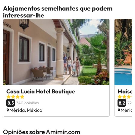
Alojamentos semelhantes que podem
interessar-lhe
Casa Lucia Hotel Boutique
Maiso
8.5
8.2
340 opiniões
723 
Mérida, México
Mérida
Opiniões sobre Amimir.com