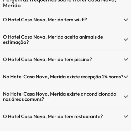
Merida
O Hotel Casa Nova, Merida tem wi-fi?
O Hotel Casa Nova, Merida tem Wi-Fi.
O Hotel Casa Nova, Merida aceita animais de
estimação?
O Hotel Casa Nova, Merida não aceita animais de estimação.
O Hotel Casa Nova, Merida tem piscina?
Sim, Hotel Casa Nova, Merida tem piscina (pode ter custo adicional).
No Hotel Casa Nova, Merida existe recepção 24 horas?
Aqui tem mais info sobre a piscina e outras facilidades.
Sim, o Hotel Casa Nova, Merida tem recepção 24 horas.
Piscina exterior (temporada de verão)
No Hotel Casa Nova, Merida existe ar condicionado
Piscina exterior (toda a temporada)
nas áreas comuns?
Sim, o Hotel Casa Nova, Merida tem ar condicionado nas áreas
O Hotel Casa Nova, Merida tem restaurante?
comuns.
Sim, o Hotel Casa Nova, Merida tem restaurante.