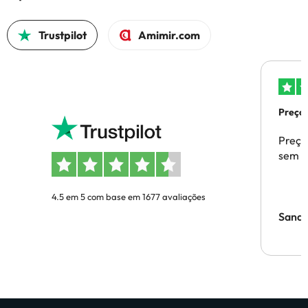
Trustpilot
Amimir.com
Preços
Preço
sem p
4.5 em 5 com base em 1677 avaliações
Sandr