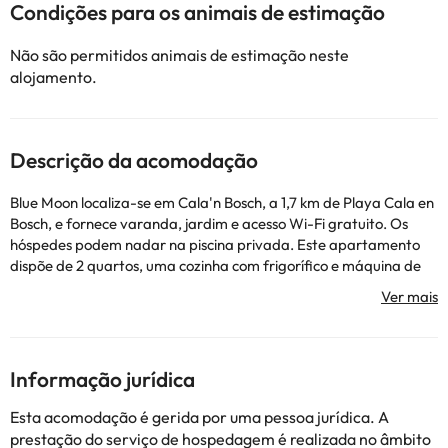
Condições para os animais de estimação
Não são permitidos animais de estimação neste
alojamento.
Descrição da acomodação
Blue Moon localiza-se em Cala'n Bosch, a 1,7 km de Playa Cala en
Bosch, e fornece varanda, jardim e acesso Wi-Fi gratuito. Os
hóspedes podem nadar na piscina privada. Este apartamento
dispõe de 2 quartos, uma cozinha com frigorífico e máquina de
lavar louça, uma máquina de lavar roupa e 1 casa de banho com
produtos de higiene pessoal gratuitos e um secador de cabelo.
Uma televisão está disponível. Playa de Son Xoriguer fica a 2,6
km de Blue Moon, enquanto Monte Toro está a 37 km de
distância. O aeroporto mais próximo é o Aeroporto de Menorca,
Informação jurídica
que fica a 56 km de Blue Moon.
Esta propriedade não permite a realização de festas de
Esta acomodação é gerida por uma pessoa jurídica. A
despedida de solteiros(as) e festas semelhantes. No momento do
prestação do serviço de hospedagem é realizada no âmbito