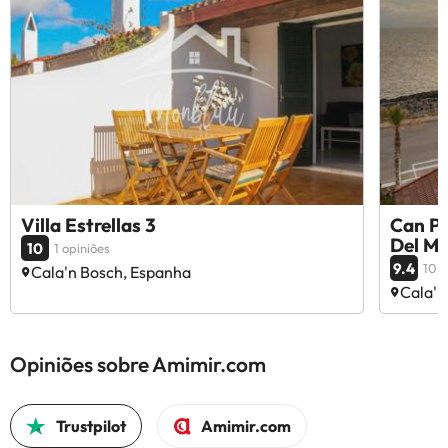
Villa Estrellas 3
Can Pe
Del M
10
1 opiniões
9.4
10 o
Cala'n Bosch, Espanha
Cala'n
Opiniões sobre Amimir.com
Trustpilot
Amimir.com