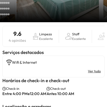
9.6
Limpeza
Staff
I
Excelente
Excelente
E
4 opiniões
Serviços destacados
Wifi & Internet
Ver tudo
Horários de check-in e check-out
Check-in
Check-out
Entre 4:00 PMe12:00 AM
Antes 10:00 AM
Localização e arredores