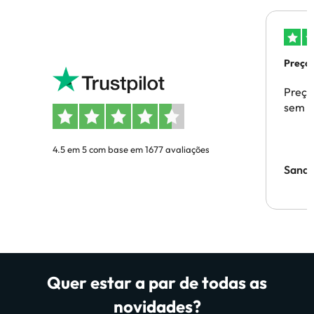
Preços
Preço
sem p
4.5 em 5 com base em 1677 avaliações
Sandr
Quer estar a par de todas as
novidades?