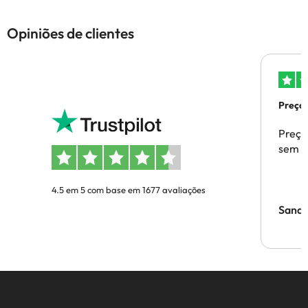
Opiniões de clientes
Preços
Preço
sem p
4.5 em 5 com base em 1677 avaliações
Sandr