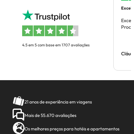
Excele
Excel
Proces
4.5 em 5 com base em 1707 avaliações
Cláud
21 anos de experiência em viagens
Mais de 55.670 avaliações
Os melhores preços para hotéis e apartamentos