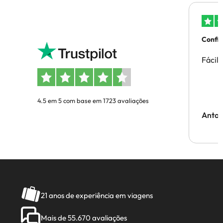
Confi
Fácil
4.5 em 5 com base em 1723 avaliações
Anton
21 anos de experiência em viagens
Mais de 55.670 avaliações