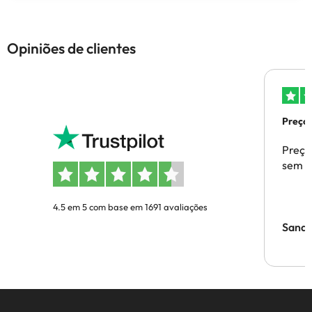
Opiniões de clientes
Preços
Preço
sem p
4.5 em 5 com base em 1691 avaliações
Sandr