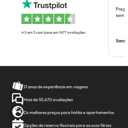
Preço
sem p
4.5 em 5 com base em 1677 avaliações
Sandr
21 anos de experiência em viagens
Mais de 55.670 avaliações
Os melhores preços para hotéis e apartamentos
Opções de reserva flexíveis para as suas férias