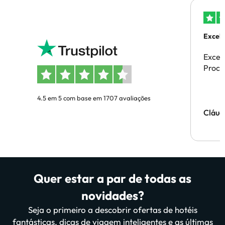
Excele
Excel
Proces
4.5 em 5 com base em 1707 avaliações
Cláud
Quer estar a par de todas as
novidades?
Seja o primeiro a descobrir ofertas de hotéis
fantásticas, dicas de viagem inteligentes e as últimas