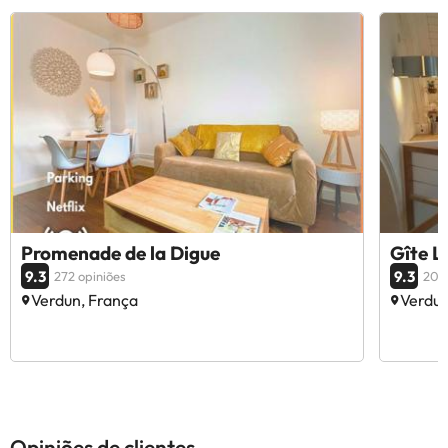
Promenade de la Digue
Gîte L
9.3
9.3
272 opiniões
206 
Verdun, França
Verdun
Opiniões de clientes