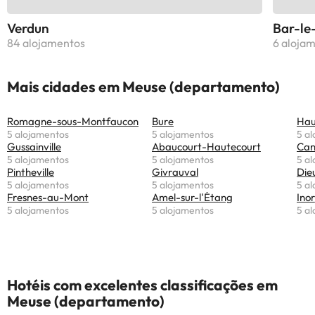
Verdun
Bar-le
84 alojamentos
6 aloja
Mais cidades em Meuse (departamento)
Romagne-sous-Montfaucon
Bure
Hau
5 alojamentos
5 alojamentos
5 a
Gussainville
Abaucourt-Hautecourt
Can
5 alojamentos
5 alojamentos
5 a
Pintheville
Givrauval
Die
5 alojamentos
5 alojamentos
5 a
Fresnes-au-Mont
Amel-sur-l'Étang
Inor
5 alojamentos
5 alojamentos
5 a
Hotéis com excelentes classificações em
Meuse (departamento)