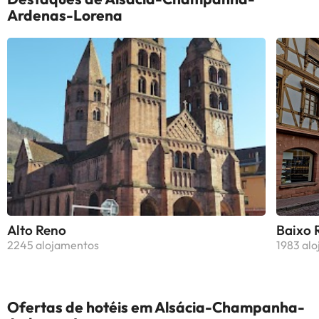
Ardenas-Lorena
Alto Reno
Baixo 
2245 alojamentos
1983 al
Ofertas de hotéis em Alsácia-Champanha-