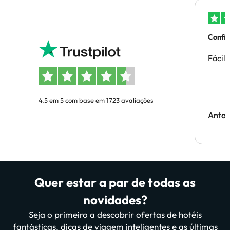
Confi
Fácil
4.5 em 5 com base em 1723 avaliações
Anton
Quer estar a par de todas as
novidades?
Seja o primeiro a descobrir ofertas de hotéis
fantásticas, dicas de viagem inteligentes e as últimas