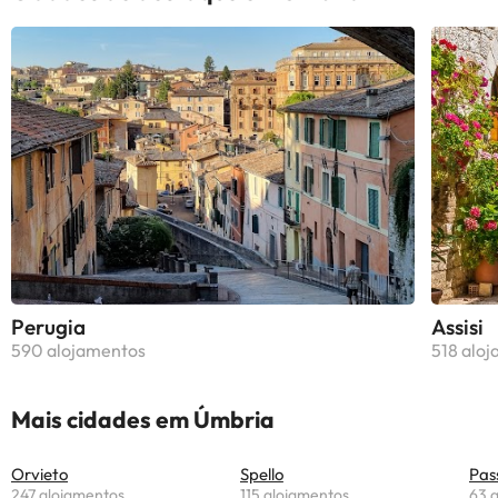
Perugia
Assisi
590 alojamentos
518 alo
Mais cidades em Úmbria
Orvieto
Spello
Pas
247 alojamentos
115 alojamentos
63 