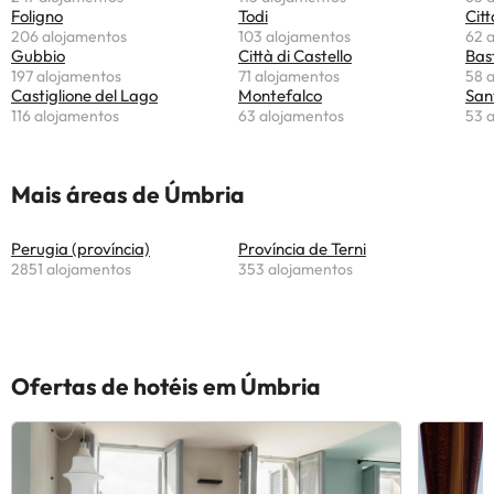
Foligno
Todi
Citt
206 alojamentos
103 alojamentos
62 
Gubbio
Città di Castello
Bas
197 alojamentos
71 alojamentos
58 
Castiglione del Lago
Montefalco
San
116 alojamentos
63 alojamentos
53 
Mais áreas de Úmbria
Perugia (província)
Província de Terni
2851 alojamentos
353 alojamentos
Ofertas de hotéis em Úmbria