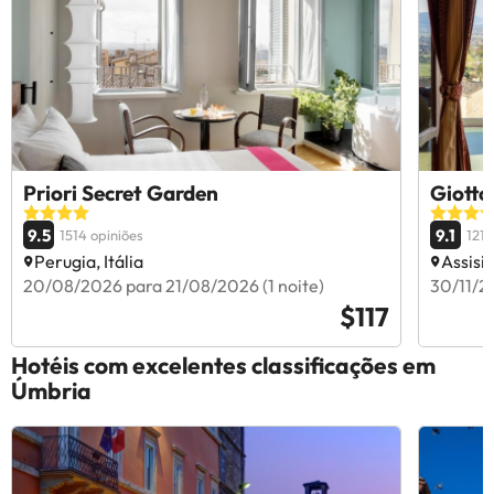
Priori Secret Garden
Giotto
9.5
9.1
1514 opiniões
1216
Perugia, Itália
Assisi, 
20/08/2026 para 21/08/2026 (1 noite)
30/11/2
$117
Hotéis com excelentes classificações em
Úmbria