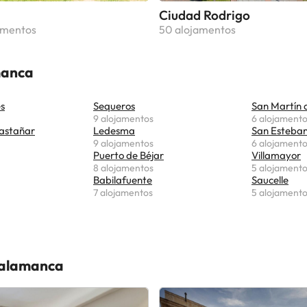
Ciudad Rodrigo
amentos
50 alojamentos
manca
s
Sequeros
San Martín 
9 alojamentos
6 alojament
astañar
Ledesma
San Esteban 
9 alojamentos
6 alojament
Puerto de Béjar
Villamayor
8 alojamentos
5 alojament
Babilafuente
Saucelle
7 alojamentos
5 alojament
 Salamanca