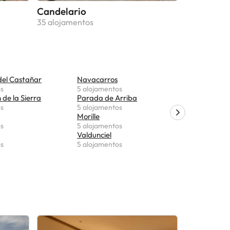
Candelario
35 alojamentos
del Castañar
Navacarros
Cabrerizo
os
5 alojamentos
5 alojame
de la Sierra
Parada de Arriba
Trabanca
os
5 alojamentos
5 alojame
Morille
Villarino d
os
5 alojamentos
5 alojame
Valdunciel
Buenavist
os
5 alojamentos
5 alojame