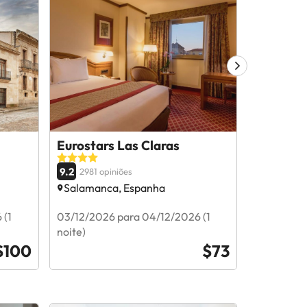
Eurostars Las Claras
NH Coll
Palacio 
9.2
2981 opiniões
9.4
2501 op
Salamanca, Espanha
Salamanc
 (1
03/12/2026 para 04/12/2026 (1
29/11/2026
noite)
noite)
$100
$73