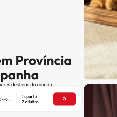
em Província
spanha
hores destinos do mundo
1 quarto
Check-out
2 adultos