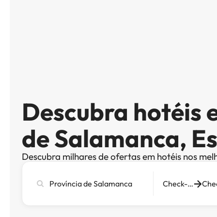
Descubra hotéis 
de Salamanca, E
Descubra milhares de ofertas em hotéis nos mel
Pesquise
Check-in
cidade,
hotel
ou