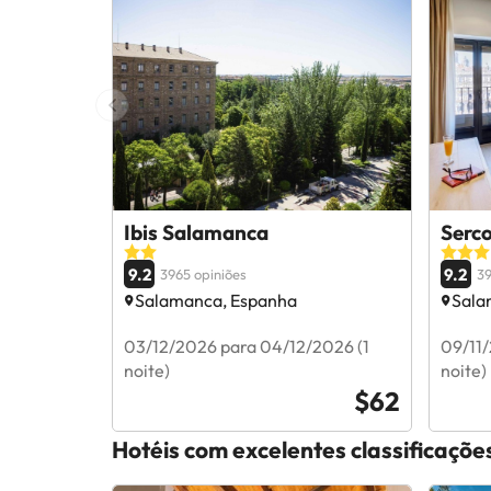
Ibis Salamanca
Serco
9.2
9.2
3965 opiniões
39
Salamanca, Espanha
Sala
03/12/2026 para 04/12/2026 (1
09/11/
noite)
noite)
$62
Hotéis com excelentes classificaçõ