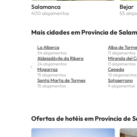
Salamanca
Bejar
400 alojamentos
55 aloj
Mais cidades em Província de Sala
La Alberca
Alba de Torme
34 alojamentos
11 alojamentos
Aldeiadávila da Ribera
Miranda del C
24 alojamentos
11 alojamentos
Mogarraz
Cepeda
15 alojamentos
10 alojamentos
Santa Marta de Tormes
Sotoserrano
15 alojamentos
9 alojamentos
Ofertas de hotéis em Província de