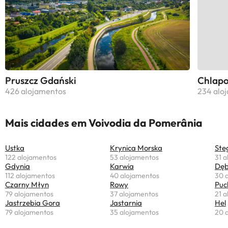
Pruszcz Gdański
Chlap
426 alojamentos
234 alo
Mais cidades em Voivodia da Pomerânia
Ustka
Krynica Morska
Ste
122 alojamentos
53 alojamentos
31 
Gdynia
Karwia
Dęb
112 alojamentos
40 alojamentos
30 
Czarny Młyn
Rowy
Puc
79 alojamentos
37 alojamentos
21 
Jastrzebia Gora
Jastarnia
Hel
79 alojamentos
35 alojamentos
20 