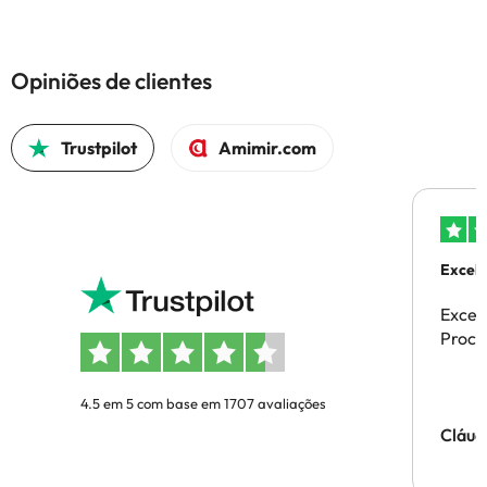
Opiniões de clientes
Trustpilot
Amimir.com
Excele
Excel
Proces
4.5 em 5 com base em 1707 avaliações
Cláud