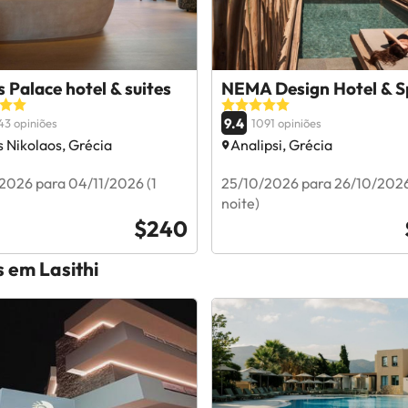
 Palace hotel & suites
NEMA Design Hotel & S
9.4
43 opiniões
1091 opiniões
 Nikolaos, Grécia
Analipsi, Grécia
2026 para 04/11/2026 (1
25/10/2026 para 26/10/2026
noite)
$240
s em Lasithi