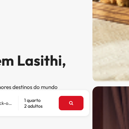
m Lasithi,
hores destinos do mundo
1 quarto
Check-out
2 adultos