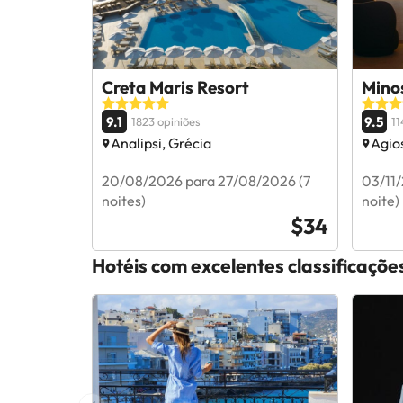
Creta Maris Resort
Minos
9.1
9.5
1823 opiniões
11
Analipsi, Grécia
Agios
20/08/2026 para 27/08/2026 (7
03/11/
noites)
noite)
$34
Hotéis com excelentes classificaçõe