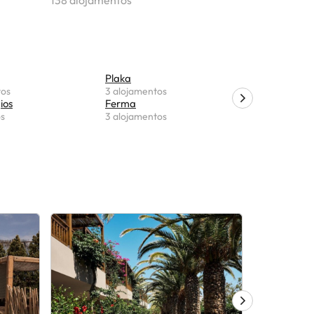
138 alojamentos
Plaka
Agia Foti
tos
3 alojamentos
1 alojamen
ios
Ferma
os
3 alojamentos