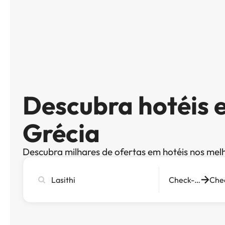
Descubra hotéis e
Grécia
Descubra milhares de ofertas em hotéis nos mel
Pesquise
Check-in
cidade,
hotel
ou
destino