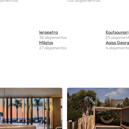
jamentos
152 alojamentos
Ierapetra
Koutsounari
s
38 alojamentos
25 alojamen
Milatos
Agios Georg
s
27 alojamentos
4 alojament