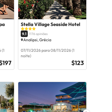
pa
Stella Village Seaside Hotel
Paralos 
Adults O
9.1
1176 opiniões
9
1052 op
Analipsi, Grécia
Ammouda
 (1
07/11/2026 para 08/11/2026 (1
19/09/202
noite)
noite)
$197
$123