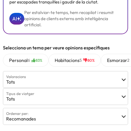
per escapades tranquil·les i gaudir de la ciutat.
Per estalviar-te temps, hem recopilat i resumit
AI
opinions de clients externs amb intel·ligència
artificial.
Selecciona un tema per veure opinions específiques
Personal
Habitacions
Esmorzar
6
5
2
83%
80%
Valoracions
Tots
Tipus de viatger
Tots
Ordenar per:
Recomanades