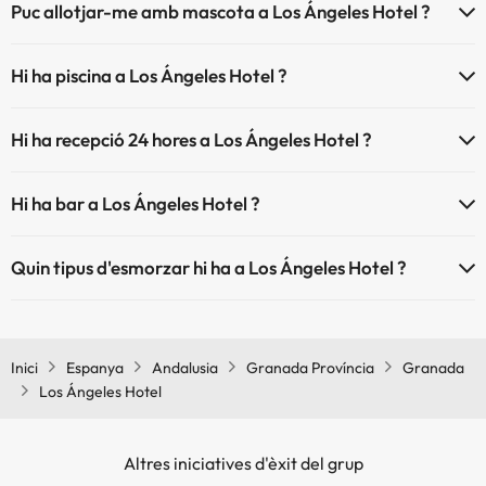
Puc allotjar-me amb mascota a Los Ángeles Hotel ?
Los Ángeles Hotel no admet mascotes.
Hi ha piscina a Los Ángeles Hotel ?
Sí, Los Ángeles Hotel té piscina (aquest servei pot ser de pagament)
Hi ha recepció 24 hores a Los Ángeles Hotel ?
Aquí tens més info sobre la piscina i altres instal·lacions.
Sí, Los Ángeles Hotel té recepció 24 hores.
Piscina a l'aire lliure (temporada d'estiu)
Hi ha bar a Los Ángeles Hotel ?
Sí, Los Ángeles Hotel té bar.
Quin tipus d'esmorzar hi ha a Los Ángeles Hotel ?
Si t'allotges a Los Ángeles Hotel podràs gaudir d'un desdejuni tipus
bufet.
Inici
Espanya
Andalusia
Granada Província
Granada
Los Ángeles Hotel
Altres iniciatives d'èxit del grup