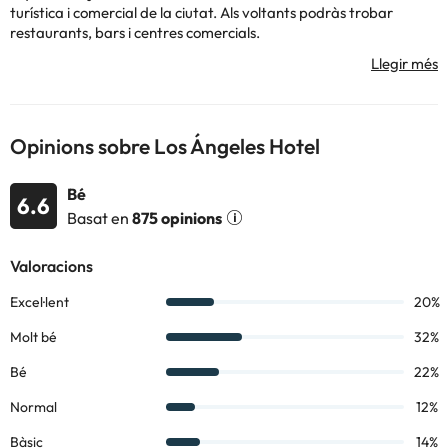
turística i comercial de la ciutat. Als voltants podràs trobar
restaurants, bars i centres comercials.
L'hotel disposa d'una varietat de serveis perquè la vostra estada
sigui còmoda: compte amb recepció 24 hores perquè puguis
estar atès en tot moment, un deliciós servei d'esmorzar i dos
pàrquings perquè no et preocupis pel teu vehicle.
Opinions sobre Los Ángeles Hotel
Les habitacions disposen de TV, aire condicionat, caixa forta i
bany complet amb dutxa o banyera i assecador.
Bé
6.6
No esperis més per gaudir d'unes vacances úniques a
Los
Basat en
875 opinions
Angeles Hotel
!
Alguns dels serveis detallats poden ser de pagament. Podeu
consultar les vostres tarifes directament a l'establiment. Tota la
informació d'aquesta fitxa està subjecta a canvis per part de
l'allotjament. Si tens dubtes, contacta'ns.