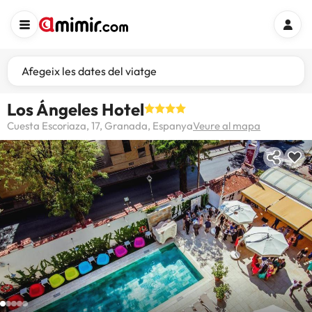
Afegeix les dates del viatge
Los Ángeles Hotel
Cuesta Escoriaza, 17, Granada, Espanya
Veure al mapa