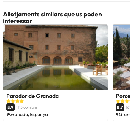
Allotjaments similars que us poden
interessar
Parador de Granada
Porcel
8.9
8.7
1113 opinions
167 
Granada, Espanya
Grana