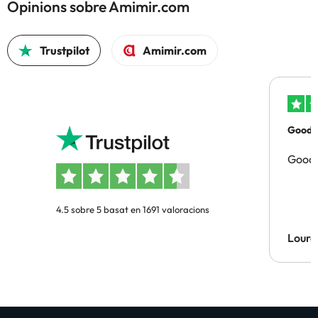
Opinions sobre Amimir.com
Trustpilot
Amimir.com
Good p
Good 
4.5 sobre 5 basat en 1691 valoracions
Lourd