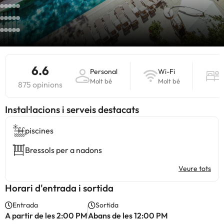
6.6
Personal
Wi-Fi
h
Molt bé
Molt bé
875 opinions
Instal·lacions i serveis destacats
piscines
Bressols per a nadons
Veure tots
Horari d'entrada i sortida
Entrada
Sortida
A partir de les 2:00 PM
Abans de les 12:00 PM