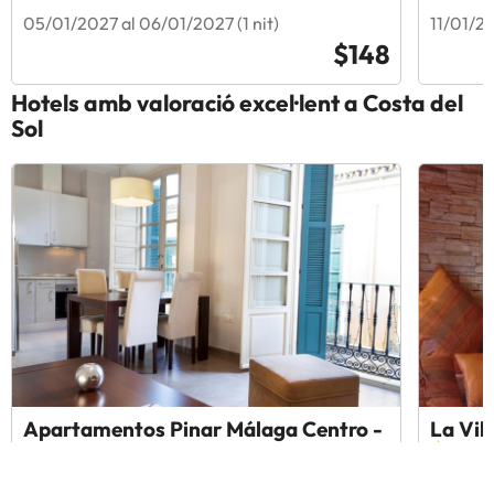
05/01/2027 al 06/01/2027 (1 nit)
11/01/20
$148
Hotels amb valoració excel·lent a Costa del
Sol
Apartamentos Pinar Málaga Centro -
La Vil
Carretería
10
1899
9
7334 opinions