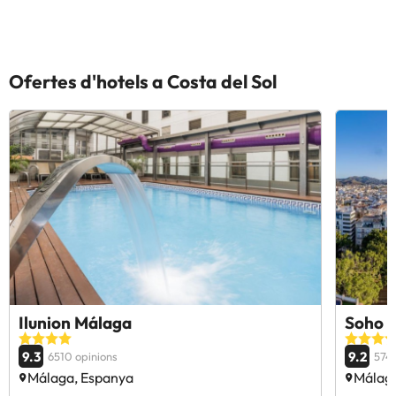
Ofertes d'hotels a Costa del Sol
Ilunion Málaga
Soho B
9.3
9.2
6510 opinions
5744
Málaga, Espanya
Málag