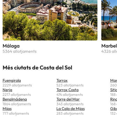
Málaga
Marbel
5364 allotjaments
4326 al
Més ciutats de Costa del Sol
Fuengirola
Torrox
Man
2229 allotjaments
523 allotjaments
260
Nerja
Torrox Costa
Sit
2217 allotjaments
474 allotjaments
188 
Benalmádena
Torre del Mar
Rinc
1864 allotjaments
343 allotjaments
168 
Mijas
La Cala de Mijas
Gib
777 allotjaments
283 allotjaments
132 