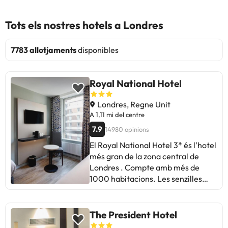
Tots els nostres hotels a Londres
7783 allotjaments
disponibles
Royal National Hotel
Londres, Regne Unit
A 1,11 mi del centre
7.9
14980 opinions
El Royal National Hotel 3* és l'hotel
més gran de la zona central de
Londres . Compte amb més de
1000 habitacions. Les senzilles
però còmodes habitacions de
l'hotel disposen de bany
independent, telèfon, televisió i
The President Hotel
servei de cafè i te. Ideals per