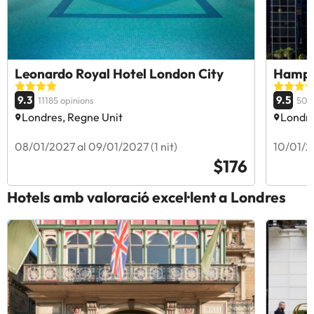
Leonardo Royal Hotel London City
Hampt
9.3
9.5
11185 opinions
505
Londres, Regne Unit
Londre
08/01/2027 al 09/01/2027 (1 nit)
10/01/20
$176
Hotels amb valoració excel·lent a Londres