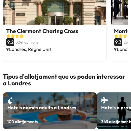
The Clermont Charing Cross
Monta
9.2
9.3
3241 opinions
2531
Londres, Regne Unit
Londre
Tipus d'allotjament que us poden interessar
a Londres
Hotels només adults a Londres
Hotels a prop
100
allotjaments
343
allotjament