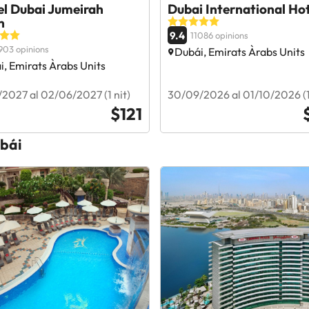
el Dubai Jumeirah
Dubai International Hot
h
9.4
11086 opinions
903 opinions
Dubái, Emirats Àrabs Units
i, Emirats Àrabs Units
2027 al 02/06/2027 (1 nit)
30/09/2026 al 01/10/2026 (1 
$121
ubái