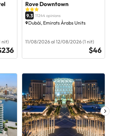
el
Rove Downtown
The Firs
Marina
9.3
11244 opinions
9
14984 o
Dubái, Emirats Àrabs Units
Dubái, Em
nit)
11/08/2026 al 12/08/2026 (1 nit)
11/09/2026
$236
$46