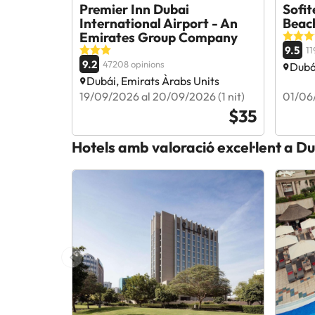
Premier Inn Dubai
Sofit
International Airport - An
Beac
Emirates Group Company
9.5
11
9.2
47208 opinions
Dubá
Dubái, Emirats Àrabs Units
19/09/2026 al 20/09/2026 (1 nit)
01/06/
$35
Hotels amb valoració excel·lent a D