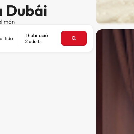
a Dubái
el món
1 habitació
ortida
2 adults