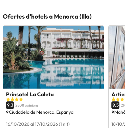
Ofertes d'hotels a Menorca (Illa)
Prinsotel La Caleta
Artiem
9.3
9.5
2808 opinions
2104
Ciudadela de Menorca, Espanya
Mahón
16/10/2026 al 17/10/2026 (1 nit)
18/10/20