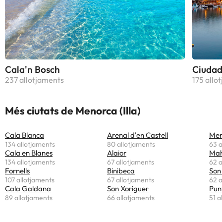
Cala'n Bosch
Ciudad
237 allotjaments
175 allo
Més ciutats de Menorca (Illa)
Cala Blanca
Arenal d'en Castell
Mer
134 allotjaments
80 allotjaments
63 a
Cala en Blanes
Alaior
Ma
134 allotjaments
67 allotjaments
62 a
Fornells
Binibeca
Son
107 allotjaments
67 allotjaments
62 a
Cala Galdana
Son Xoriguer
Pun
89 allotjaments
66 allotjaments
51 a