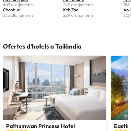
403 allotjaments
249 allotjaments
188 
Chonburi
Koh Tao
Ao 
335 allotjaments
229 allotjaments
172 
Ofertes d'hotels a Tailàndia
Pathumwan Princess Hotel
Eastin