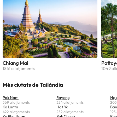
Chiang Mai
Pattay
1861 allotjaments
1049 al
Més ciutats de Tailàndia
Pak Nam
Rayong
Naj
569 allotjaments
324 allotjaments
205
Ko Lanta
Hat Yai
Ban
422 allotjaments
252 allotjaments
195 
Ko Pha Ngan
Pak Chong
Phe