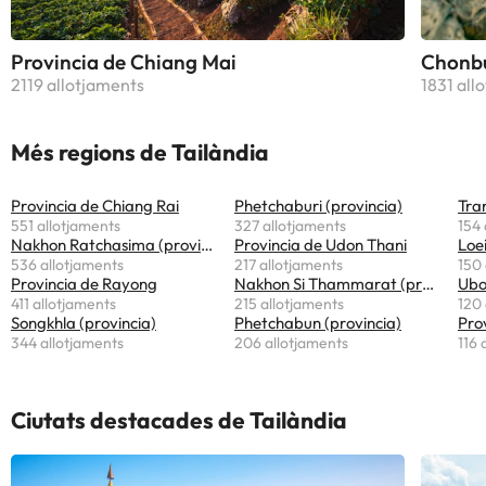
Provincia de Chiang Mai
Chonbu
2119 allotjaments
1831 all
Més regions de Tailàndia
Provincia de Chiang Rai
Phetchaburi (provincia)
Tra
551 allotjaments
327 allotjaments
154 
Nakhon Ratchasima (provincia)
Provincia de Udon Thani
Loei
536 allotjaments
217 allotjaments
150 
Provincia de Rayong
Nakhon Si Thammarat (provincia)
411 allotjaments
215 allotjaments
120 
Songkhla (provincia)
Phetchabun (provincia)
Pro
344 allotjaments
206 allotjaments
116 
Ciutats destacades de Tailàndia