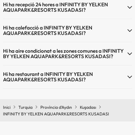
Hi ha recepció 24 hores a INFINITY BY YELKEN
de les següents activitats (algunes poden ser de pagament).
AQUAPARK&RESORTS KUSADASI?
Massatgista
Sí, INFINITY BY YELKEN AQUAPARK&RESORTS KUSADASI té
Hi ha calefacció a INFINITY BY YELKEN
recepció 24 hores.
AQUAPARK&RESORTS KUSADASI?
Sí, INFINITY BY YELKEN AQUAPARK&RESORTS KUSADASI té
Hi ha aire condicionat a les zones comunes a INFINITY
calefacció a les zones comunes.
BY YELKEN AQUAPARK&RESORTS KUSADASI?
Sí, INFINITY BY YELKEN AQUAPARK&RESORTS KUSADASI té aire
Hi ha restaurant a INFINITY BY YELKEN
condicionat a les zones comunes.
AQUAPARK&RESORTS KUSADASI?
Sí, INFINITY BY YELKEN AQUAPARK&RESORTS KUSADASI té
restaurant.
Inici
Turquia
Província d'Aydın
Kuşadası
INFINITY BY YELKEN AQUAPARK&RESORTS KUSADASI