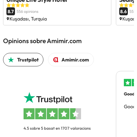
8.7
8.6
556 opinions
55 o
Kuşadası, Turquia
Kuşada
Opinions sobre Amimir.com
Trustpilot
Amimir.com
Good p
Good 
4.5 sobre 5 basat en 1707 valoracions