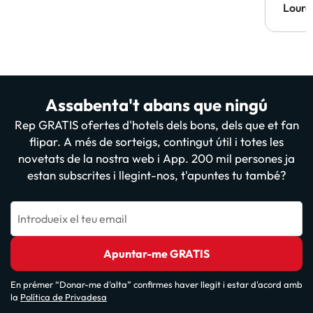
Lourd
Assabenta't abans que ningú
Rep GRATIS ofertes d'hotels dels bons, dels que et fan
flipar. A més de sorteigs, contingut útil i totes les
novetats de la nostra web i App. 200 mil persones ja
estan subscrites i llegint-nos, t'apuntes tu també?
Introdueix el teu email
Apuntar-me GRATIS
En prémer “Donar-me d'alta” confirmes haver llegit i estar d'acord amb
la
Política de Privadesa