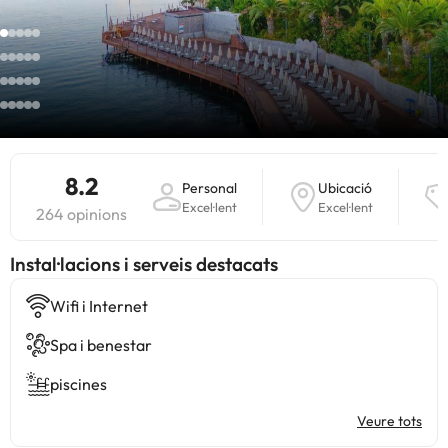
8.2
Personal
Ubicació
Excel·lent
Excel·lent
264 opinions
Instal·lacions i serveis destacats
Wifi i Internet
Spa i benestar
piscines
Veure tots