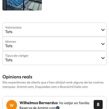
Valoracions
Tots
Idiomes
Tots
Tipus de viatger
Tots
Opinions reals
Són experiències de clients que s'han allotjat amb alguna de les nostres
marques: Amimir.com, Esquiades.com o BuscoUnChollo.com
Wilhelmus Bernardus
Va viatjar en família
8
Reserva de Amimir.com