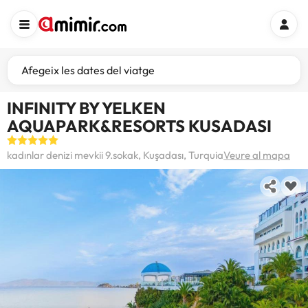
Afegeix les dates del viatge
INFINITY BY YELKEN
AQUAPARK&RESORTS KUSADASI
kadınlar denizi mevkii 9.sokak, Kuşadası, Turquia
Veure al mapa