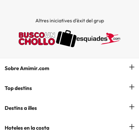
Altres iniciatives d'èxit del grup
Sobre Amimir.com
¿Qui som?
Top destins
La nostra newsletter
Hotels a Salou
Destins a illes
Opinions
Hotels a Lloret de Mar
El nostre blog
Hotels a les Illes Balears
Hoteles en la costa
Hotels a Andorra la Vella
Hotels a les Illes Canaries