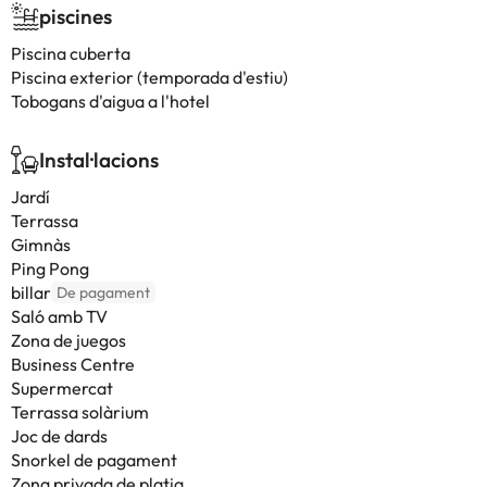
piscines
Piscina cuberta
Piscina exterior (temporada d'estiu)
Tobogans d'aigua a l'hotel
Instal·lacions
Jardí
Terrassa
Gimnàs
Ping Pong
billar
De pagament
Saló amb TV
Zona de juegos
Business Centre
Supermercat
Terrassa solàrium
Joc de dards
Snorkel de pagament
Zona privada de platja