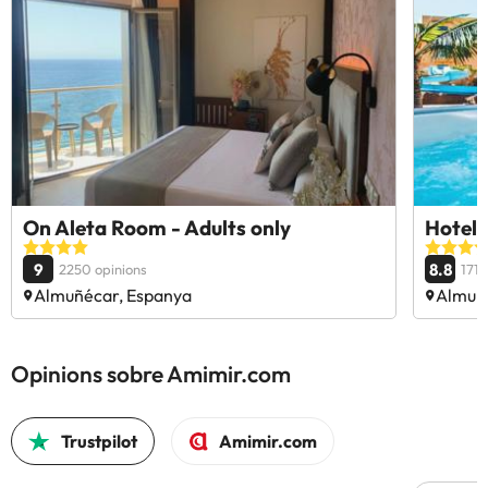
On Aleta Room - Adults only
Hotel 
9
8.8
2250 opinions
1711
Almuñécar, Espanya
Almuñ
Opinions sobre Amimir.com
Trustpilot
Amimir.com