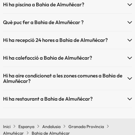
Hi ha piscina a Bahia de Almuñécar?
Sí, Bahia de Almuñécar té piscina (aquest servei pot ser de
Què puc fer a Bahia de Almuñécar ?
pagament) Aquí tens més info sobre la piscina i altres instal·lacions.
L'Bahia de Almuñécar disposa de les següents activitats (algunes
Piscina a l'aire lliure (temporada d'estiu)
Hi ha recepció 24 hores a Bahia de Almuñécar?
poden ser de pagament).
Piscina a l'aire lliure (tota la temporada)
Sí, Bahia de Almuñécar té recepció 24 hores.
Massatgista
Hi ha calefacció a Bahia de Almuñécar?
Sí, Bahia de Almuñécar té calefacció a les zones comunes.
Hi ha aire condicionat a les zones comunes a Bahia de
Almuñécar?
Sí, Bahia de Almuñécar té aire condicionat a les zones comunes.
Hi ha restaurant a Bahia de Almuñécar?
Sí, Bahia de Almuñécar té restaurant.
Inici
Espanya
Andalusia
Granada Província
Almuñécar
Bahia de Almuñécar