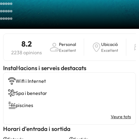
8.2
Personal
Ubicació
Excel·lent
Excel·lent
2238 opinions
Instal·lacions i serveis destacats
Wifi i Internet
Spa i benestar
piscines
Veure tots
Horari d'entrada i sortida