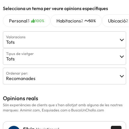
Selecciona un tema per veure opinions específiques
Personal
Habitacions
Ubicació
3
2
2
100%
50%
Valoracions
Tots
Tipus de viatger
Tots
Ordenar per:
Recomanades
Opinions reals
Són experiències de clients que s'han allotjat amb alguna de les nostres
marques: Amimir.com, Esquiades.com o BuscoUnChollo.com