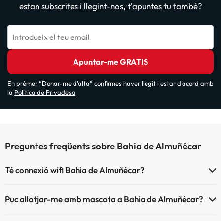
estan subscrites i llegint-nos, t'apuntes tu també?
Introdueix el teu email
Apuntar-me GRATIS
En prémer “Donar-me d'alta” confirmes haver llegit i estar d'acord amb
la
Política de Privadesa
Preguntes freqüents sobre Bahia de Almuñécar
Té connexió wifi Bahia de Almuñécar?
El Bahia de Almuñécar disposa de Wi-Fi.
Puc allotjar-me amb mascota a Bahia de Almuñécar?
Bahia de Almuñécar no admet mascotes.