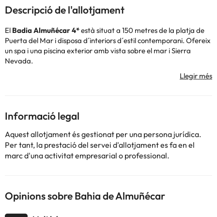
Descripció de l'allotjament
El
Badia Almuñécar 4*
està situat a 150 metres de la platja de
Puerta del Mar i disposa d´interiors d´estil contemporani. Ofereix
un spa i una piscina exterior amb vista sobre el mar i Sierra
Nevada.
Les habitacions del Bahía de Almuñécar estan equipades amb TV
per satèl·lit i aire condicionat.
L´spa disposa de banyera d´hidromassatge, bany turc i sauna.
Ofereix servei de massatges i tractaments amb xocolata i vi
disponibles per un suplement.
Informació legal
Granada i Màlaga són a 40 minuts amb cotxe de l'hotel. Sierra
Nevada és a 1 hora i és el lloc ideal per esquiar a l'hivern o fer
Aquest allotjament és gestionat per una persona jurídica.
senderisme a l'estiu.
Per tant, la prestació del servei d'allotjament es fa en el
marc d'una activitat empresarial o professional.
Alguns dels serveis detallats poden ser de pagament. Podeu
consultar les vostres tarifes directament a l'establiment. Tota la
Opinions sobre Bahia de Almuñécar
informació d'aquesta fitxa està subjecta a canvis per part de
l'allotjament. Si tens dubtes, contacta'ns.