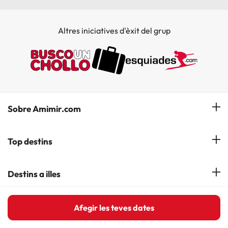
Altres iniciatives d'èxit del grup
Sobre Amimir.com
¿Qui som?
Top destins
La nostra newsletter
Hotels a Salou
Destins a illes
Opinions
Hotels a Lloret de Mar
El nostre blog
Hotels a les Illes Balears
Hoteles en la costa
Afegir les teves dates
Hotels a Andorra la Vella
Hotels a les Illes Canaries