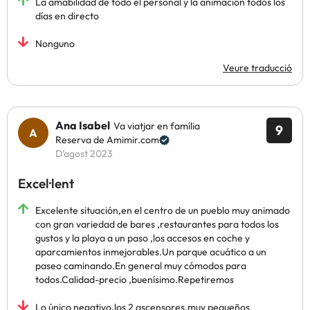
La amabilidad de todo el personal y la animación todos los
días en directo
Nonguno
Veure traducció
Ana Isabel
Va viatjar en família
9
Reserva de Amimir.com
D’agost 2023
Excel·lent
Excelente situación,en el centro de un pueblo muy animado
con gran variedad de bares ,restaurantes para todos los
gustos y la playa a un paso ,los accesos en coche y
aparcamientos inmejorables.Un parque acuático a un
paseo caminando.En general muy cómodos para
todos.Calidad-precio ,buenísimo.Repetiremos
Lo único negativo,los 2 ascensores,muy pequeños