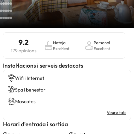
9.2
Neteja
Personal
Excel·lent
Excel·lent
179 opinions
Instal·lacions i serveis destacats
Wifi i Internet
Spa i benestar
Mascotes
Veure tots
Horari d'entrada i sortida