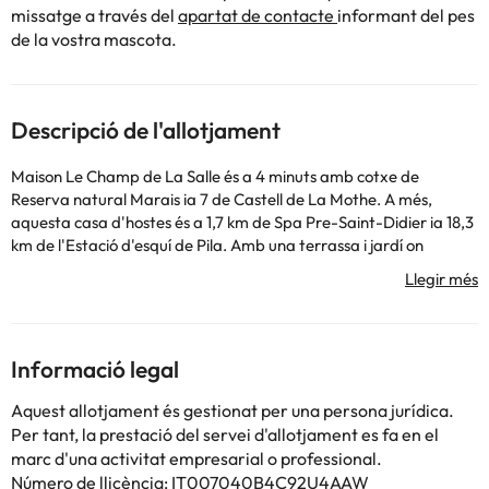
missatge a través del
apartat de contacte
informant del pes
de la vostra mascota.
Descripció de l'allotjament
Maison Le Champ de La Salle és a 4 minuts amb cotxe de
Reserva natural Marais ia 7 de Castell de La Mothe. A més,
aquesta casa d'hostes és a 1,7 km de Spa Pre-Saint-Didier ia 18,3
km de l'Estació d'esquí de Pila. Amb una terrassa i jardí on
descansar i comoditats com a connexió a internet wifi gratis, no
et faltarà de res! Tindràs un servei de recepció les 24 hores,
consigna d´equipatge i una bugaderia a la teva disposició.
Pagant un petit suplement podràs aprofitar prestacions com a
servei de transport a l'aeroport (anada i tornada) de pagament i
Informació legal
aparcament sense assistència gratuït. S'ofereix un esmorzar típic
de la regió gratuït cada dia de 8: a 1:. Et sentiràs com a casa teva
Aquest allotjament és gestionat per una persona jurídica.
a qualsevol de les 6 habitacions. Aprofita la cuina compartida
Per tant, la prestació del servei d'allotjament es fa en el
per preparar els teus àpats. Mantingues el contacte amb els teus
marc d'una activitat empresarial o professional.
gràcies a la connexió a Internet wifi gratis. El bany privat amb
Número de llicència: IT007040B4C92U4AAW