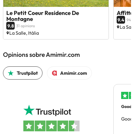
Le Petit Coeur Residence De
Affitt
Montagne
9.4
94 o
9.8
31 opinions
La Sall
La Salle, Itàlia
Opinions sobre Amimir.com
Trustpilot
Amimir.com
Good p
Good 