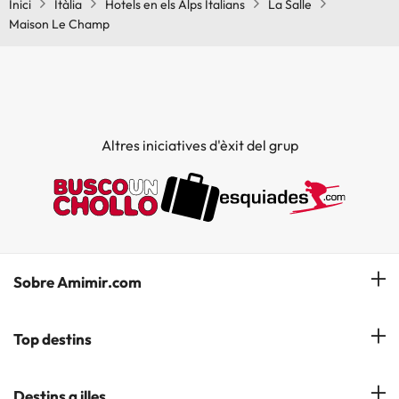
Inici
Itàlia
Hotels en els Alps Italians
La Salle
Maison Le Champ
Altres iniciatives d'èxit del grup
Sobre Amimir.com
¿Qui som?
Top destins
La nostra newsletter
Hotels a Salou
Destins a illes