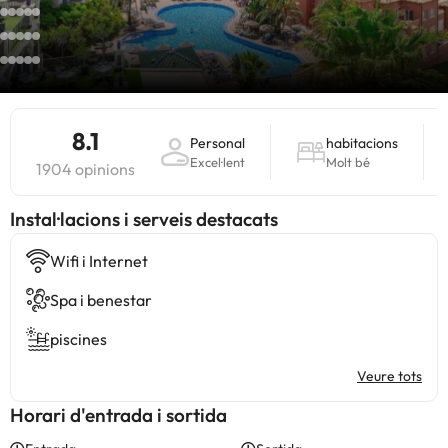
8.1
Personal
habitacions
Excel·lent
Molt bé
1904 opinions
Instal·lacions i serveis destacats
Wifi i Internet
Spa i benestar
piscines
Veure tots
Horari d'entrada i sortida