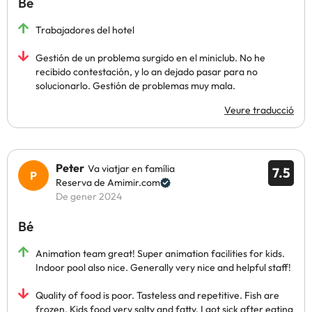
Bé
Trabajadores del hotel
Gestión de un problema surgido en el miniclub. No he
recibido contestación, y lo an dejado pasar para no
solucionarlo. Gestión de problemas muy mala.
Veure traducció
Peter
Va viatjar en família
7.5
Reserva de Amimir.com
De gener 2024
Bé
Animation team great! Super animation facilities for kids.
Indoor pool also nice. Generally very nice and helpful staff!
Quality of food is poor. Tasteless and repetitive. Fish are
frozen. Kids food very salty and fatty. I got sick after eating