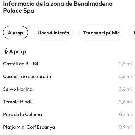
Informació de la zona de Benalmadena
Palace Spa
A prop
Castell de Bil-Bil
0,5 mi
Casino Torrequebrada
0,6 mi
Selwo Marina
0,6 mi
Temple Hindú
0,6 mi
Parc de la Coloma
0,7 mi
Platja Mini Golf Espanya
0,9 mi