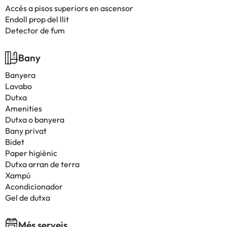
Accés a pisos superiors en ascensor
Endoll prop del llit
Detector de fum
Bany
Banyera
Lavabo
Dutxa
Amenities
Dutxa o banyera
Bany privat
Bidet
Paper higiènic
Dutxa arran de terra
Xampú
Acondicionador
Gel de dutxa
Més serveis