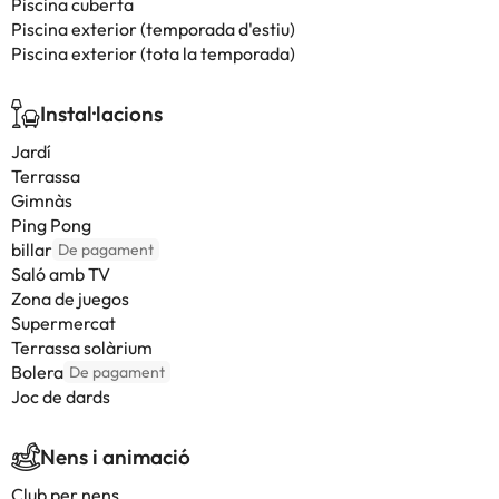
Piscina cuberta
Piscina exterior (temporada d'estiu)
Piscina exterior (tota la temporada)
Instal·lacions
Jardí
Terrassa
Gimnàs
Ping Pong
billar
De pagament
Saló amb TV
Zona de juegos
Supermercat
Terrassa solàrium
Bolera
De pagament
Joc de dards
Nens i animació
Club per nens