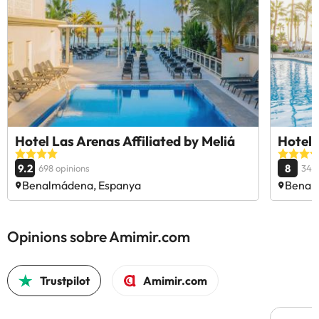
Hotel Las Arenas Affiliated by Meliá
Hotel
9.2
8
698 opinions
3461
Benalmádena, Espanya
Benal
Opinions sobre Amimir.com
Trustpilot
Amimir.com