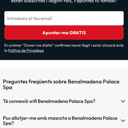
estan subscrites i llegint-nos, t'apuntes tu també?
Introdueix el teu email
Apuntar-me GRATIS
En prémer “Donar-me d'alta” confirmes haver llegit i estar d'acord amb
la
Política de Privadesa
Preguntes freqüents sobre Benalmadena Palace
Spa
Té connexió wifi Benalmadena Palace Spa?
El Benalmadena Palace Spa disposa de Wi-Fi.
Puc allotjar-me amb mascota a Benalmadena Palace
Spa?