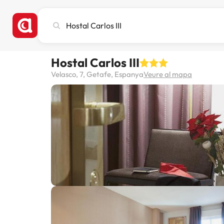
Cerca
ciutat,
hotel
o
Hostal Carlos III
destinació
Velasco, 7, Getafe, Espanya
Veure al mapa