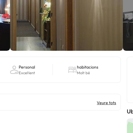
Personal
habitacions
Excel·lent
Molt bé
Veure tots
Ub