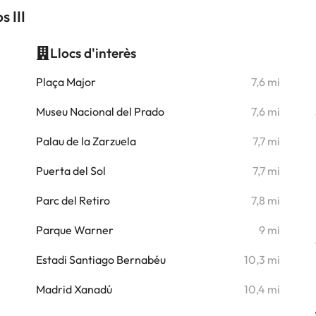
 III
Llocs d'interès
i
Plaça Major
7,6 mi
i
Museu Nacional del Prado
7,6 mi
i
Palau de la Zarzuela
7,7 mi
i
Puerta del Sol
7,7 mi
i
Parc del Retiro
7,8 mi
i
Parque Warner
9 mi
i
Estadi Santiago Bernabéu
10,3 mi
i
Madrid Xanadú
10,4 mi