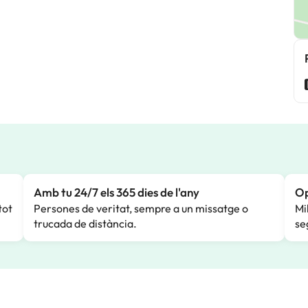
Amb tu 24/7 els 365 dies de l'any
Op
tot
Persones de veritat, sempre a un missatge o
Mi
trucada de distància.
se