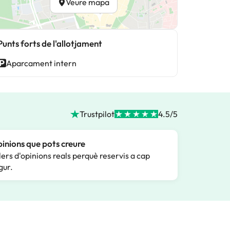
Veure mapa
Punts forts de l'allotjament
Aparcament intern
Trustpilot
4.5/5
inions que pots creure
lers d'opinions reals perquè reservis a cap
gur.