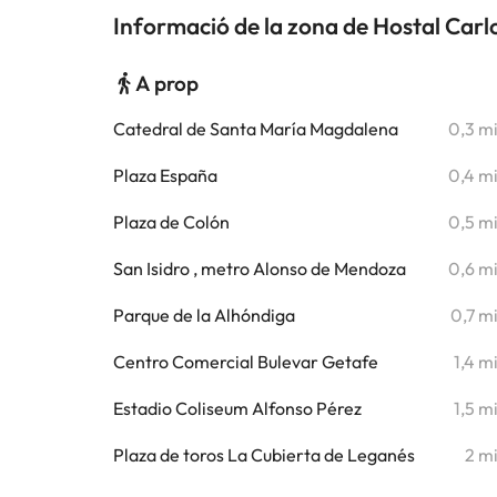
Informació de la zona de Hostal Carlos
A prop
Catedral de Santa María Magdalena
0,3 m
Plaza España
0,4 m
Plaza de Colón
0,5 m
San Isidro , metro Alonso de Mendoza
0,6 m
Parque de la Alhóndiga
0,7 m
Centro Comercial Bulevar Getafe
1,4 m
Estadio Coliseum Alfonso Pérez
1,5 m
Plaza de toros La Cubierta de Leganés
2 m