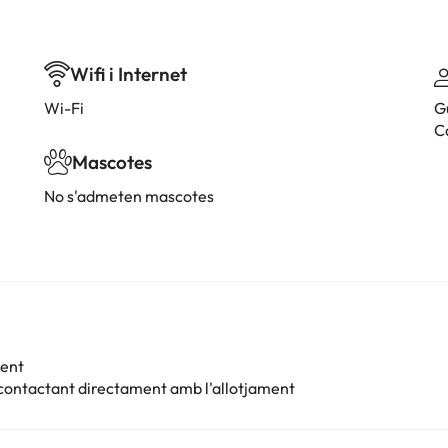
Wifi i Internet
Wi-Fi
G
Ca
Mascotes
No s'admeten mascotes
ment
 contactant directament amb l'allotjament