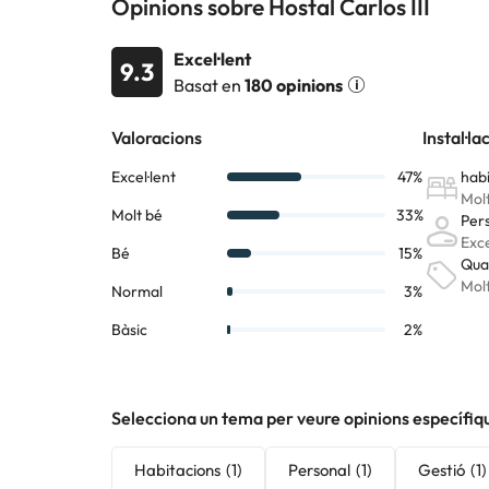
Opinions sobre Hostal Carlos III
Excel·lent
9.3
Basat en
180 opinions
Selecciona un tema per veure opinions específiq
Habitacions
(1)
Personal
(1)
Gestió
(1)