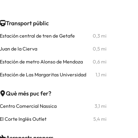
Transport públic
Estación central de tren de Getafe
0,3 mi
Juan de la Cierva
0,5 mi
Estación de metro Alonso de Mendoza
0,6 mi
Estación de Las Margaritas Universidad
1,1 mi
Què més puc fer?
Centro Comercial Nassica
3,1 mi
El Corte Inglés Outlet
5,4 mi
Aeroports propers