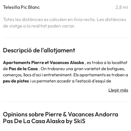
Telesilla Pic Blanc
2,8 mi
Totes les distàncies es calculen en línia recta. Les distàncies
de viatge a la realitat poden variar.
Descripció de l'allotjament
Apartaments Pierre et Vacances Alaska
, es troba a la localitat
de
Pas de la Casa
. On trobareu una gran varietat de botigues,
comerços, llocs d'oci i entreteniment. Els apartaments es troben a
peu de pistes
i us permeten accedir a l'estació d'esquí de
Granvalira de forma ràpida i molt còmoda.
A només 15 metres del seu allotjament trobareu una parada de
transport públic que us permetrà viatjar pel Principat.
Opinions sobre Pierre & Vacances Andorra
La
distribució
dels apartaments és la següent:
Pas De La Casa Alaska by SkiS
Estudi estàndard de 28 m2 (2 places):
compta amb una sala
d´estar, zona de cuina, una cambra de bany i un WC, un sofà llit