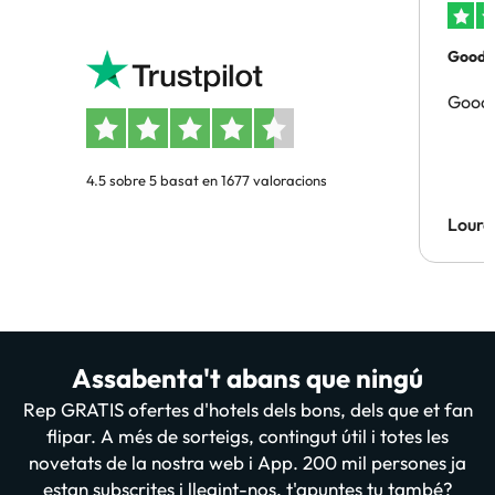
Good p
Good 
4.5 sobre 5 basat en 1677 valoracions
Lourd
Assabenta't abans que ningú
Rep GRATIS ofertes d'hotels dels bons, dels que et fan
flipar. A més de sorteigs, contingut útil i totes les
novetats de la nostra web i App. 200 mil persones ja
estan subscrites i llegint-nos, t'apuntes tu també?