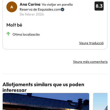
places de pàrquing cobert i guardaesquís.
Ana Carina
Va viatjar en parella
8.3
Reserva de Esquiades.com
Alguns dels serveis detallats poden ser de pagament. Podeu
De febrer 2026
consultar les vostres tarifes directament a l'establiment. Tota la
Molt bé
informació d'aquesta fitxa està subjecta a canvis per part de
l'allotjament. Si tens dubtes, contacta'ns.
Otima localizacão
Veure traducció
Veure més comentaris
Allotjaments similars que us poden
interessar