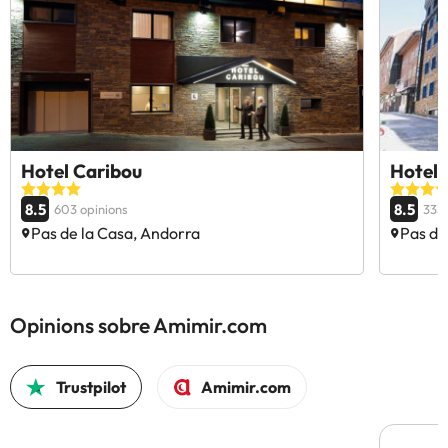
Hotel Caribou
Hotel 
8.5
8.5
603 opinions
333 
Pas de la Casa, Andorra
Pas de
Opinions sobre Amimir.com
Trustpilot
Amimir.com