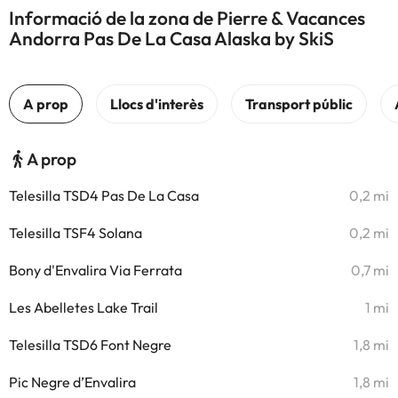
Informació de la zona de Pierre & Vacances
Andorra Pas De La Casa Alaska by SkiS
A prop
Telesilla TSD4 Pas De La Casa
0,2 mi
Telesilla TSF4 Solana
0,2 mi
Bony d'Envalira Via Ferrata
0,7 mi
Les Abelletes Lake Trail
1 mi
Telesilla TSD6 Font Negre
1,8 mi
Pic Negre d’Envalira
1,8 mi