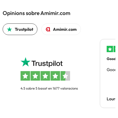
Opinions sobre Amimir.com
Trustpilot
Amimir.com
Good p
Good 
4.5 sobre 5 basat en 1677 valoracions
Lourd