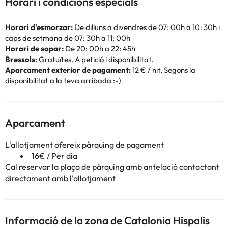
Horari i condicions especials
Horari d'esmorzar:
De dilluns a divendres de 07: 00h a 10: 30h i
caps de setmana de 07: 30h a 11: 00h
Horari de sopar:
De 20: 00h a 22: 45h
Bressols:
Gratuïtes. A petició i disponibilitat.
Aparcament exterior de pagament:
12 € / nit. Segons la
disponibilitat a la teva arribada :-)
Aparcament
L'allotjament ofereix pàrquing de pagament
16€ / Per dia
Cal reservar la plaça de pàrquing amb antelació contactant
directament amb l'allotjament
Informació de la zona de Catalonia Hispalis