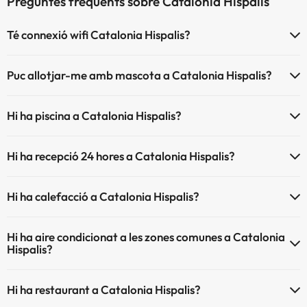
Preguntes freqüents sobre Catalonia Hispalis
Té connexió wifi Catalonia Hispalis?
El Catalonia Hispalis disposa de Wi-Fi.
Puc allotjar-me amb mascota a Catalonia Hispalis?
A Catalonia Hispalis s'admeten mascotes (prèvia petició i de
Hi ha piscina a Catalonia Hispalis?
pagament directe a l'hotel). Consulta les condicions.
Sí, Catalonia Hispalis té piscina (aquest servei pot ser de pagament)
Hi ha recepció 24 hores a Catalonia Hispalis?
Aquí tens més info sobre la piscina i altres instal·lacions.
Sí, Catalonia Hispalis té recepció 24 hores.
Piscina a l'aire lliure (temporada d'estiu)
Hi ha calefacció a Catalonia Hispalis?
Sí, Catalonia Hispalis té calefacció a les zones comunes.
Hi ha aire condicionat a les zones comunes a Catalonia
Hispalis?
Sí, Catalonia Hispalis té aire condicionat a les zones comunes.
Hi ha restaurant a Catalonia Hispalis?