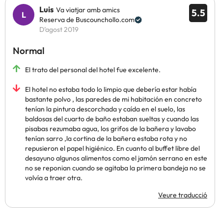
Luis
Va viatjar amb amics
5.5
Reserva de Buscounchollo.com
D’agost 2019
Normal
El trato del personal del hotel fue excelente.
El hotel no estaba todo lo limpio que debería estar había
bastante polvo , las paredes de mi habitación en concreto
tenían la pintura descorchada y caída en el suelo, las
baldosas del cuarto de baño estaban sueltas y cuando las
pisabas rezumaba agua, los grifos de la bañera y lavabo
tenían sarro ,la cortina de la bañera estaba rota y no
repusieron el papel higiénico. En cuanto al buffet libre del
desayuno algunos alimentos como el jamón serrano en este
no se reponian cuando se agitaba la primera bandeja no se
volvía a traer otra.
Veure traducció