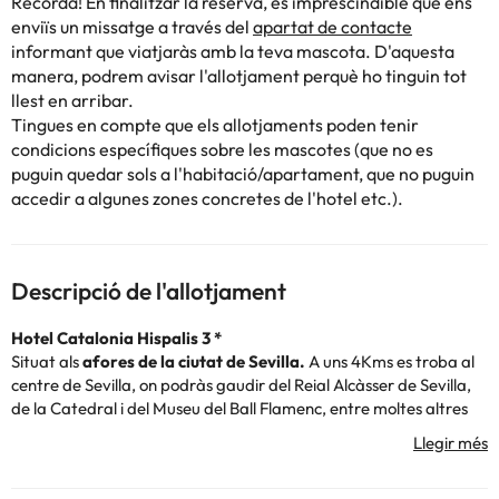
Recorda! En finalitzar la reserva, és imprescindible que ens
enviïs un missatge a través del
apartat de contacte
informant que viatjaràs amb la teva mascota. D'aquesta
manera, podrem avisar l'allotjament perquè ho tinguin tot
llest en arribar.
Tingues en compte que els allotjaments poden tenir
condicions específiques sobre les mascotes (que no es
puguin quedar sols a l'habitació/apartament, que no puguin
accedir a algunes zones concretes de l'hotel etc.).
Descripció de l'allotjament
Hotel Catalonia Hispalis 3 *
Situat als
afores de la ciutat de Sevilla.
A uns 4Kms es troba al
centre de Sevilla, on podràs gaudir del Reial Alcàsser de Sevilla,
de la Catedral i del Museu del Ball Flamenc, entre moltes altres
atraccions de la zona.
L'hotel és ideal per visitar la ciutat
i, alhora, descansar. Disposa