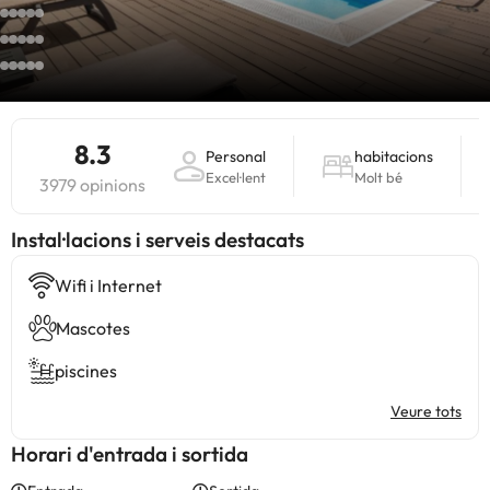
8.3
Personal
habitacions
Excel·lent
Molt bé
3979 opinions
Instal·lacions i serveis destacats
Wifi i Internet
Mascotes
piscines
Veure tots
Horari d'entrada i sortida