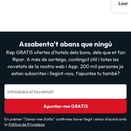
Lourd
Assabenta't abans que ningú
Rep GRATIS ofertes d'hotels dels bons, dels que et fan
flipar. A més de sorteigs, contingut útil i totes les
novetats de la nostra web i App. 200 mil persones ja
estan subscrites i llegint-nos, t'apuntes tu també?
Introdueix el teu email
Apuntar-me GRATIS
En prémer “Donar-me d'alta” confirmes haver llegit i estar d'acord amb
la
Política de Privadesa