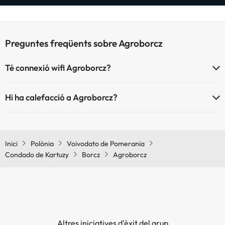
Preguntes freqüents sobre Agroborcz
Té connexió wifi Agroborcz?
El Agroborcz disposa de Wi-Fi.
Hi ha calefacció a Agroborcz?
Sí, Agroborcz té calefacció a les zones comunes.
Inici
Polònia
Voivodato de Pomerania
Condado de Kartuzy
Borcz
Agroborcz
Altres iniciatives d'èxit del grup