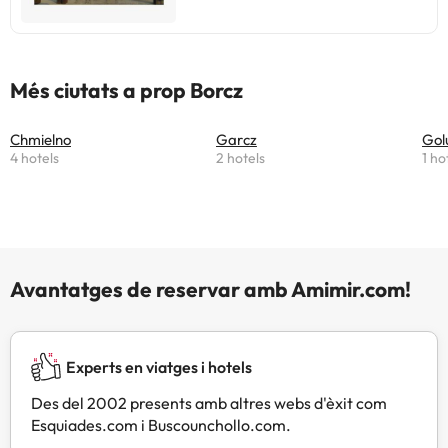
Més ciutats a prop Borcz
Chmielno
Garcz
Gol
4 hotels
2 hotels
1 ho
Avantatges de reservar amb Amimir.com!
Experts en viatges i hotels
Des del 2002 presents amb altres webs d'èxit com
Esquiades.com i Buscounchollo.com.