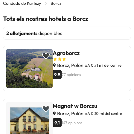
Condado de Kartuzy
Borcz
Tots els nostres hotels a Borcz
2 allotjaments
disponibles
Agroborcz
Borcz, Polònia
A 0,71 mi del centre
9.5
77 opinions
Magnat w Borczu
Borcz, Polònia
A 0,10 mi del centre
9.1
147 opinions