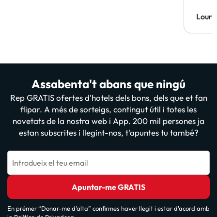
Lourd
Assabenta't abans que ningú
Rep GRATIS ofertes d'hotels dels bons, dels que et fan
flipar. A més de sorteigs, contingut útil i totes les
novetats de la nostra web i App. 200 mil persones ja
estan subscrites i llegint-nos, t'apuntes tu també?
Introdueix el teu email
Apuntar-me GRATIS
En prémer “Donar-me d'alta” confirmes haver llegit i estar d'acord amb