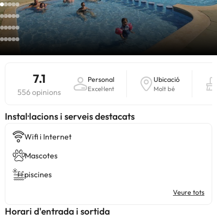
7.1
Personal
Ubicació
Excel·lent
Molt bé
556 opinions
Instal·lacions i serveis destacats
Wifi i Internet
Mascotes
piscines
Veure tots
Horari d'entrada i sortida