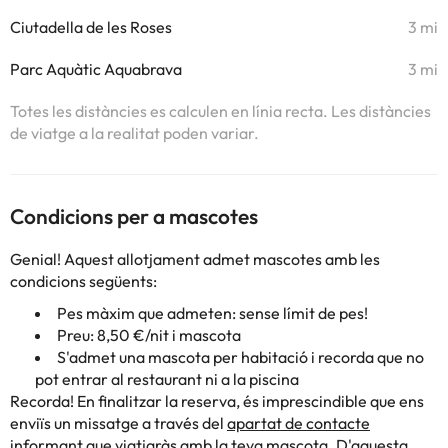
Ciutadella de les Roses
3 mi
Parc Aquàtic Aquabrava
3 mi
Totes les distàncies es calculen en línia recta. Les distàncies
de viatge a la realitat poden variar.
Condicions per a mascotes
Genial! Aquest allotjament admet mascotes amb les
condicions següents:
Pes màxim que admeten: sense límit de pes!
Preu: 8,50 €/nit i mascota
S'admet una mascota per habitació i recorda que no
pot entrar al restaurant ni a la piscina
Recorda! En finalitzar la reserva, és imprescindible que ens
enviïs un missatge a través del
apartat de contacte
informant que viatjaràs amb la teva mascota. D'aquesta