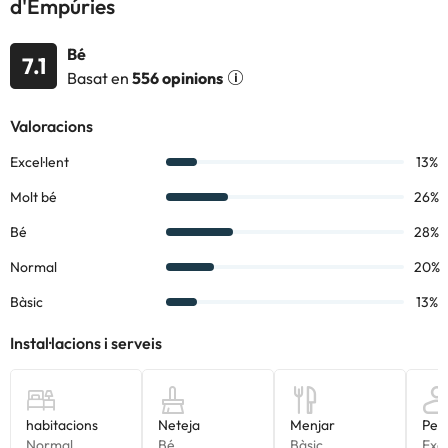
d'Empúries
La distribució dels apartaments és la següent:
Apartament de 1 dormitori (d'1 a 4 places):
compten amb 1
Bé
habitació amb dos llits individuals, al saló-menjador disposen de
7.1
Basat en
556 opinions
dos sofàs llit individuals. La cuina és americana i està totalment
equipada amb nevera, microones, cafetera, parament bàsic,
taules i cadires. El bany és complet i compta amb dutxa o
banyera.
Apartament de 2 dormitoris (de 2 a 6 places):
compten
amb 2 habitacions amb dos llits individuals o un llit doble a
cadascuna, al saló-menjador disposen de dos sofàs llit
individuals. La cuina és americana i està totalment equipada
amb nevera, microones, cafetera, parament bàsic, taules i
cadires. El bany és complet i compta amb dutxa o banyera.
La platja d´Empuriabrava és a 280 metres de l´allotjament. A
més, us recomanem visitar el parc natural dels Aiguamolls de
l'Empordà, que està a tan sols 8,2km dels apartaments, així com
altres localitats properes i turístiques de la zona com: Roses,
Cadaqués, el Port de la Selva, l'Escala o l'Estartit.
Empuriabrava es caracteritza per ser considerada una petita
Venècia dins de Catalunya, ja que és un poble costaner que és ple
de canals ;)