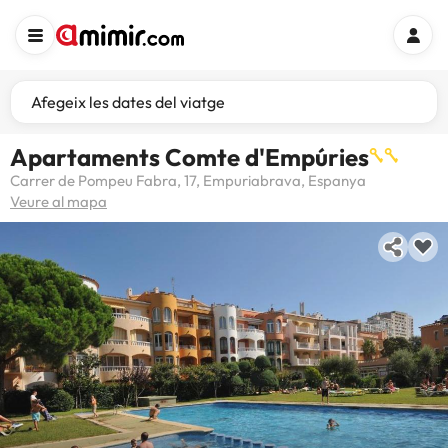
Afegeix les dates del viatge
Apartaments Comte d'Empúries
Carrer de Pompeu Fabra, 17, Empuriabrava, Espanya
Veure al mapa