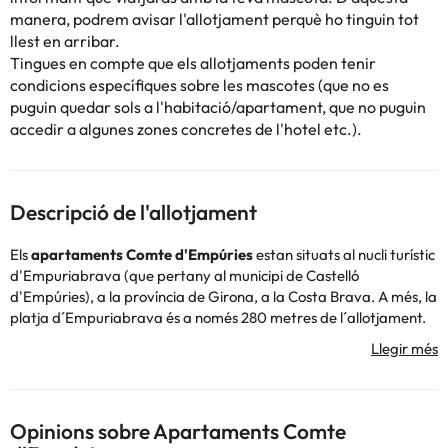
manera, podrem avisar l'allotjament perquè ho tinguin tot
llest en arribar.
Tingues en compte que els allotjaments poden tenir
condicions específiques sobre les mascotes (que no es
puguin quedar sols a l'habitació/apartament, que no puguin
accedir a algunes zones concretes de l'hotel etc.).
Descripció de l'allotjament
Els
apartaments Comte d'Empúries
estan situats al nucli turístic
d'Empuriabrava (que pertany al municipi de Castelló
d'Empúries), a la província de Girona, a la Costa Brava. A més, la
platja d´Empuriabrava és a només 280 metres de l´allotjament.
El complex d'apartaments disposa de recepció 24 hores. També
disposa d´aire condicionat, connexió wifi gratuïta, així com
pàrquing exterior de pagament.
A més, té una terrassa i jardí i també trobaràs 4 piscines a l'aire
lliure per poder-te fer una capbussada i bronzejar-te al costat
Opinions sobre Apartaments Comte
d'unes gandules genial!