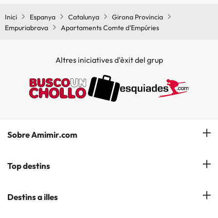
comunes.
Inici
Espanya
Catalunya
Girona Provincia
Empuriabrava
Apartaments Comte d'Empúries
Altres iniciatives d'èxit del grup
Sobre Amimir.com
¿Qui som?
Top destins
La nostra newsletter
Hotels a Salou
Destins a illes
Opinions
Hotels a Lloret de Mar