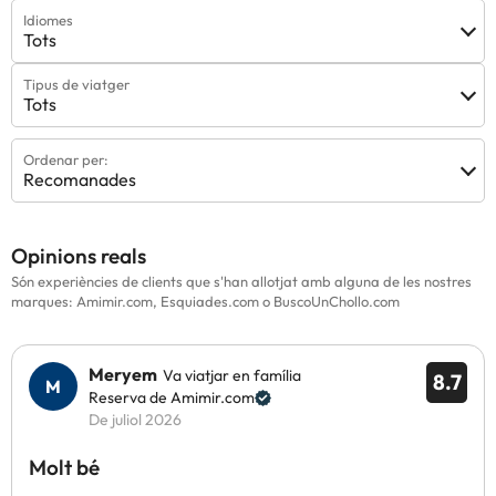
Idiomes
Tots
Tipus de viatger
Tots
Ordenar per:
Recomanades
Opinions reals
Són experiències de clients que s'han allotjat amb alguna de les nostres
marques: Amimir.com, Esquiades.com o BuscoUnChollo.com
Meryem
Va viatjar en família
8.7
Reserva de Amimir.com
De juliol 2026
Molt bé