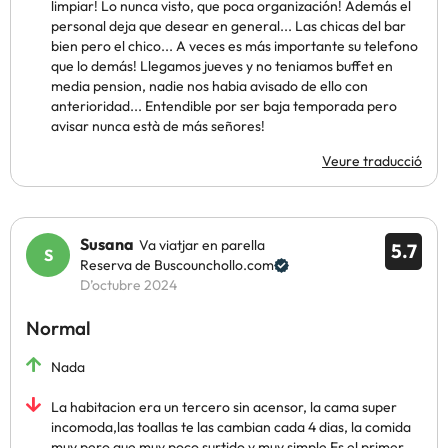
limpiar! Lo nunca visto, que poca organización! Además el
personal deja que desear en general... Las chicas del bar
bien pero el chico... A veces es más importante su telefono
que lo demás! Llegamos jueves y no teniamos buffet en
media pension, nadie nos habia avisado de ello con
anterioridad... Entendible por ser baja temporada pero
avisar nunca està de más señores!
Veure traducció
Susana
Va viatjar en parella
5.7
Reserva de Buscounchollo.com
D’octubre 2024
Normal
Nada
La habitacion era un tercero sin acensor, la cama super
incomoda,las toallas te las cambian cada 4 dias, la comida
muy pero que muy poco surtido y muy simple Es el primer