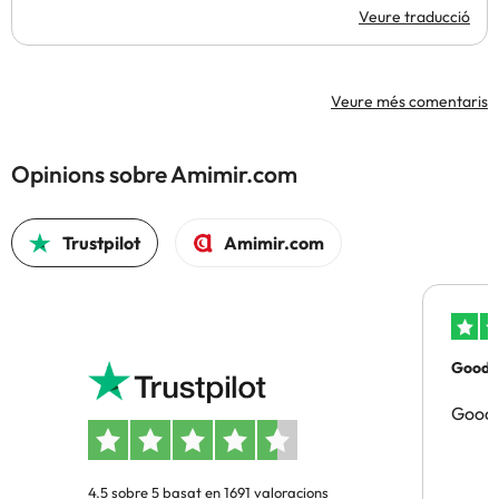
Veure traducció
Veure més comentaris
Opinions sobre Amimir.com
Trustpilot
Amimir.com
Good p
Good 
4.5 sobre 5 basat en 1691 valoracions