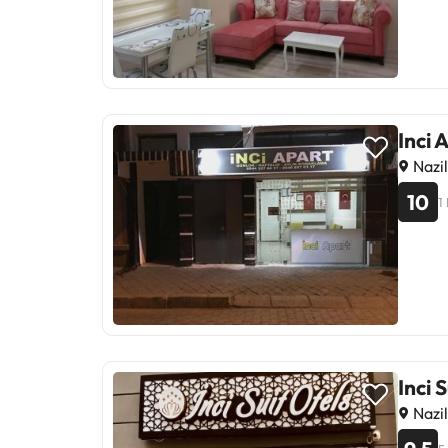
Inci 
Nazil
10
1
Inci 
Nazil