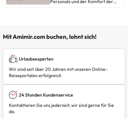
Personals und der Komfort der
Betten werden hervorgehoben.
Einige erwähnen Probleme mit der
Sauberkeit, dem Lärm und der
Instandhaltung. Ideal für Reisende,
die eine einfache und preiswerte
Mit Amimir.com buchen, lohnt sich!
Unterkunft suchen.
Urlaubsexperten
Wir sind seit über 20 Jahren mit unseren Online-
Reiseportalen erfolgreich
24 Stunden Kundenservice
Kontaktieren Sie uns jederzeit, wir sind gerne für Sie
da.