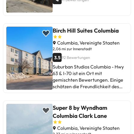
und bequemer Ort für Reisende,
die langfristigen Komfort suchen.
Birch Hill Suites Columbia
Columbia, Vereinigte Staaten
2,06 mi zur Innenstadt
3.5
92 Bewertungen
Suburban Studios Columbia - Hwy
63 & I-70 ist ein Ort mit
gemischten Bewertungen. Einige
schätzen die Freundlichkeit des
Personals und die Möglichkeit, das
Zimmer vor der Buchung zu
besichtigen. Es gibt jedoch Kritik
Super 8 by Wyndham
an der Sauberkeit, dem Geruch
Columbia Clark Lane
nach Rauch, Lärm und
Instandhaltungsproblemen. Trotz
Columbia, Vereinigte Staaten
Bemühungen zur Verbesserung