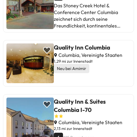
Das Stoney Creek Hotel &
Conference Center Columbia
zeichnet sich durch seine
Freundlichkeit, kontinentales
Frühstück und makellose
Sauberkeit aus. Einige Gäste
erwähnen Probleme mit der
Quality Inn Columbia
Sauberkeit und Instandhaltung,
Columbia, Vereinigte Staaten
aber die Mehrheit lobt die
1,29 mi zur Innenstadt
Blockhaus-Dekoration,
Neu bei Amimir
Innen-/Außenpool und
aufmerksamen Service. Insgesamt
ist es ein gemütliches Hotel, ideal
für Reisende, die Komfort und
guten Service schätzen. Perfekt für
Quality Inn & Suites
einen ruhigen Kurzurlaub!
Columbia I-70
Columbia, Vereinigte Staaten
2,13 mi zur Innenstadt