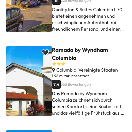
6
225 Bewertungen
Quality Inn & Suites Columbia I-70
bietet einen angenehmen und
erschwinglichen Aufenthalt mit
freundlichem Personal und einer
guten Lage in der Nähe von
Restaurants und Geschäften.
Gäste schätzen die Sauberkeit, den
Ramada by Wyndham
Komfort der Betten und das
Columbia
Frühstück. Einige Bewertungen
erwähnen Wartungsprobleme wie
Columbia, Vereinigte Staaten
Gerüche, mangelhafte Sauberkeit
1,98 mi zur Innenstadt
und Sicherheitsbedenken.
7.4
553 Bewertungen
Trotzdem betonen die meisten das
Das Ramada by Wyndham
positive Preis-Leistungs-
Columbia zeichnet sich durch
Verhältnis. Empfohlen für
seinen Komfort, seine Sauberkeit
preisbewusste Reisende, die eine
und das vielfältige Frühstück aus.
praktische Option für ihre Reisen
Einige Gäste weisen auf
suchen. Ideal für kurze
Wartungsdetails und Lärm in den
Aufenthalte.