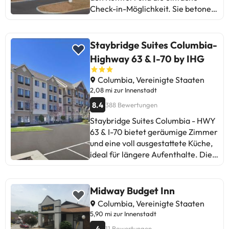
Check-in-Möglichkeit. Sie betonen
die Geräumigkeit der Zimmer und
das freundliche Personal. Einige
erwähnen Probleme mit Lärm in
Staybridge Suites Columbia-
den Zimmern und der Beleuchtung
Highway 63 & I-70 by IHG
im Badezimmer. Trotzdem wird das
Hotel für seine Sauberkeit, das
Columbia, Vereinigte Staaten
Frühstück und den Service
2,08 mi zur Innenstadt
empfohlen. Ideal für diejenigen,
8.4
388 Bewertungen
die Komfort und guten Service
Staybridge Suites Columbia - HWY
suchen.
63 & I-70 bietet geräumige Zimmer
und eine voll ausgestattete Küche,
ideal für längere Aufenthalte. Die
Gäste schätzen das Frühstück und
die Freundlichkeit des Personals.
Einige erwähnen Probleme mit
Midway Budget Inn
Lärm und der Sauberkeit der
Columbia, Vereinigte Staaten
Gemeinschaftsbereiche.
5,90 mi zur Innenstadt
Insgesamt ist es ein gemütlicher
4
11 Bewertungen