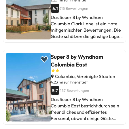
2,27 mi zur Innenstadt
bestehen weiterhin
6.1
615 Bewertungen
Herausforderungen. Ideal für
Das Super 8 by Wyndham
diejenigen, die nach
Columbia Clark Lane ist ein Hotel
Wirtschaftlichkeit suchen, aber mit
mit gemischten Bewertungen. Die
Toleranz gegenüber möglichen
Gäste schätzen die günstige Lage
Unannehmlichkeiten.
und die Ruhe, obwohl einige
Straßenlärm erwähnen. Positiv
sind die günstige Lage und die
Super 8 by Wyndham
Ruhe. Verbesserungsbereiche sind
Columbia East
Straßenlärm sowie einige
Reinigungs- und
Columbia, Vereinigte Staaten
Instandhaltungsprobleme.
4,23 mi zur Innenstadt
Zusammenfassend ist es ein
5.7
457 Bewertungen
grundlegendes Hotel, das seinen
Das Super 8 by Wyndham
Zweck für kurze Aufenthalte erfüllt
Columbia East besticht durch sein
und ideal für Reisende ist, die
freundliches und effizientes
Komfort ohne Luxus suchen.
Personal, obwohl einige Gäste
Probleme mit Sauberkeit und