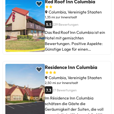
Gängen hin. Insgesamt ist es ein
Red Roof Inn Columbia
gutes Hotel mit freundlichem
Personal und sauberen Zimmern.
Columbia, Vereinigte Staaten
Ideal für Gäste, die einen
1,35 mi zur Innenstadt
komfortablen Aufenthalt zu einem
5.5
229 Bewertungen
guten Preis suchen.
Das Red Roof Inn Columbia ist ein
Hotel mit gemischten
Bewertungen. Positive Aspekte:
Günstige Lage für einen
wirtschaftlichen und komfortablen
Aufenthalt. Freundliches und
aufmerksames Personal. Ideal für
Residence Inn Columbia
Reisende mit kleinem Budget.
Verbesserungsbereiche: Probleme
Columbia, Vereinigte Staaten
mit Sauberkeit und Instandhaltung,
2,50 mi zur Innenstadt
wie schmutzige Zimmer, fehlende
7.3
27 Bewertungen
Grundausstattung und
Im Résidence Inn Columbia
Renovierungsbedarf.
schätzen die Gäste die
Zusammenfassend handelt es sich
Geräumigkeit der Suiten, die voll
um eine preiswerte Option mit