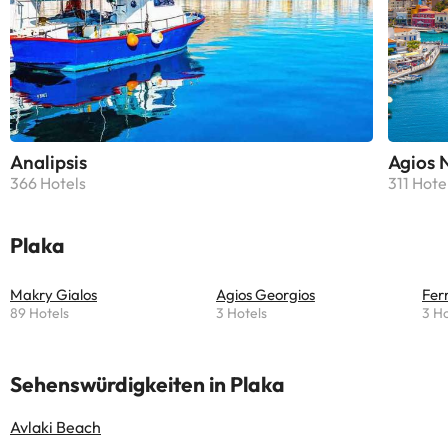
Analipsis
Agios 
366 Hotels
311 Hote
Plaka
Makry Gialos
Agios Georgios
Fe
89 Hotels
3 Hotels
3 Ho
Sehenswürdigkeiten in Plaka
Avlaki Beach