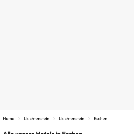
Home
Liechtenstein
Liechtenstein
Eschen
Alle unsere Hotels in Eschen