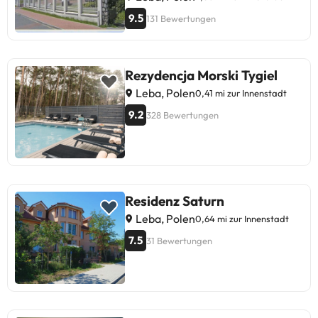
9.5
131 Bewertungen
Rezydencja Morski Tygiel
Leba, Polen
0,41 mi zur Innenstadt
9.2
328 Bewertungen
Residenz Saturn
Leba, Polen
0,64 mi zur Innenstadt
7.5
31 Bewertungen