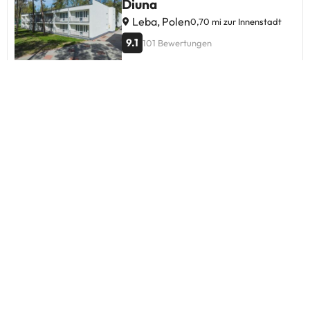
Diuna
Leba, Polen
0,70 mi zur Innenstadt
9.1
101 Bewertungen
Osrodek Wczasowy Wilk
Leba, Polen
0,20 mi zur Innenstadt
9.5
37 Bewertungen
Osrodek Kolonijno-
Wczasowy Sloneczko
Leba, Polen
0,36 mi zur Innenstadt
8.2
100 Bewertungen