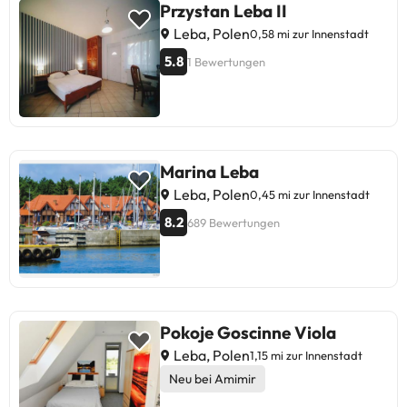
Przystan Leba II
Leba, Polen
0,58 mi zur Innenstadt
5.8
1 Bewertungen
Marina Leba
Leba, Polen
0,45 mi zur Innenstadt
8.2
689 Bewertungen
Pokoje Goscinne Viola
Leba, Polen
1,15 mi zur Innenstadt
Neu bei Amimir