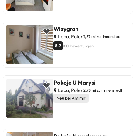
Wizygran
Leba, Polen
1,27 mi zur Innenstadt
8.9
180 Bewertungen
Pokoje U Marysi
Leba, Polen
2,78 mi zur Innenstadt
Neu bei Amimir