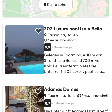
Karte sehen
202 Luxury pool Isola Bella
Taormina, Italien
1,17 km zur Innenstadt
9.9
7 Bewertungen
Gelegen in Taormina, 400 m von
Strand Isola Bella und 700 m von
Isola Bella entfernt, bietet die
Unterkunft 202 Luxury pool Isola
Bella Übernachtungsmöglichkeiten
mit kostenlosem WLAN einer
Klimaanlage und einem
Adamas Domus
Außenpool. Die Unterkunft bietet
Taormina, Italien
339 m zur Innenstadt
Bergblick sowie Poolblick und ist
8.7
45 Bewertungen
400 m von Taormina Seilbahn -
Mazzarò entfernt. Dieses
Die Unterkunft Adamas Domus verfüg