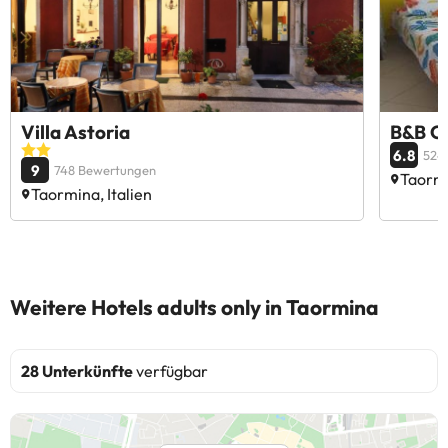
Villa Astoria
B&B O
6.8
524
9
748 Bewertungen
Taormi
Taormina, Italien
Weitere Hotels adults only in Taormina
28 Unterkünfte
verfügbar