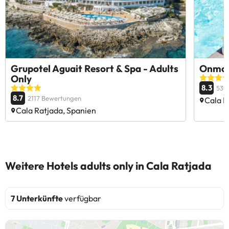
Grupotel Aguait Resort & Spa - Adults
Onmood
Only
8.3
539
8.7
2117 Bewertungen
Cala R
Cala Ratjada, Spanien
Weitere Hotels adults only in Cala Ratjada
7 Unterkünfte
verfügbar