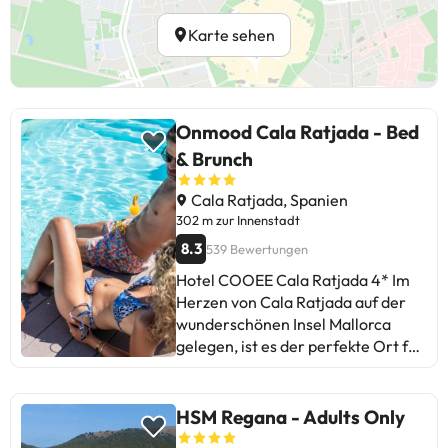
Karte sehen
Onmood Cala Ratjada - Bed
& Brunch
Cala Ratjada, Spanien
302 m zur Innenstadt
8.3
539 Bewertungen
Hotel COOEE Cala Ratjada 4* Im
Herzen von Cala Ratjada auf der
wunderschönen Insel Mallorca
gelegen, ist es der perfekte Ort für
ein paar Tage mit Ihrem Partner
oder Freunden, da es eine
Einrichtung nur für Erwachsene ist.
HSM Regana - Adults Only
Darüber hinaus finden Sie ganz in