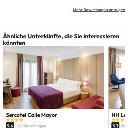
Mehr Bewertungen anzeigen
Ähnliche Unterkünfte, die Sie interessieren
könnten
Sercotel Calle Mayor
NH Log
9.6
9.1
2971 Bewertungen
201