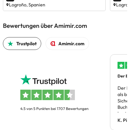
Logroño, Spanien
Logroñ
Bewertungen über Amimir.com
Trustpilot
Amimir.com
Der Bu
Der B
als b
Siche
Buchu
4.5 von 5 Punkten bei 1707 Bewertungen
bestä
Doppe
K. Pi
verm