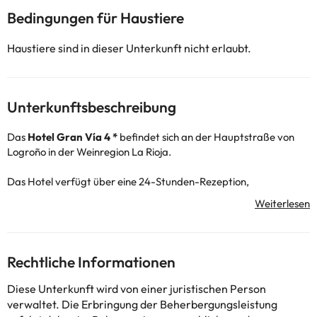
Bedingungen für Haustiere
Haustiere sind in dieser Unterkunft nicht erlaubt.
Unterkunftsbeschreibung
Das
Hotel Gran Vía 4 *
befindet sich an der Hauptstraße von
Logroño in der Weinregion La Rioja.
Das Hotel verfügt über eine 24-Stunden-Rezeption,
Klimaanlage und Heizung, kostenfreies WLAN sowie eine Bar-
Cafeteria und eine Tiefgarage (gegen Gebühr).
Für alle, die auch im Urlaub trainieren möchten, bietet die
Unterkunft ein großartiges Fitnessstudio!
Rechtliche Informationen
Die Suite Zimmer sind elegant, klassisch eingerichtet und
verfügen über Klimaanlage, Heizung, kostenlosen Safe,
Diese Unterkunft wird von einer juristischen Person
kostenfreies WLAN, Minibar, Fernseher und ein voll
verwaltet. Die Erbringung der Beherbergungsleistung
ausgestattetes Badezimmerezimmer mit Badezimmerewanne