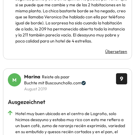
si se puede que me cambie y me de las 2 habitaciones en la
misma planta. La chica bastante borde se ha negado, creo
que se llamaba Veronica (he hablado con ella por teléfono
igual de borde). La sorpresa ha sido cuando la habitación
de a lado, la 209 ha permanecido abierta toda la instancia
y la 211 también parecía vacía. El desayuno muy pobre y
poca calidad para un hotel de 4 estrellas.
Übersetzen
Marina
Reiste als paar
9
Buchte mit Buscounchollo.com
August 2019
Ausgezeichnet
Hotel muy buen ubicado en el centro de Logroño, solo
hicimos desayuno y estaba muy rico con esto me refiero a
un buen café, zumo de naranja recién exprimido, variedad
en su embutido y quesos recién cortados y en el pan, el