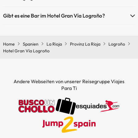
Ja, Hotel Gran Vía Logroño hat eine Klimaanlage in den
Gibt es eine Bar im Hotel Gran Vía Logroño?
Gemeinschaftsräumen.
Ja, Hotel Gran Vía Logroño hat eine Bar.
Home
Spanien
La Rioja
Provinz La Rioja
Logroño
Hotel Gran Vía Logroño
Andere Webseiten von unserer Reisegruppe Viajes
Para Ti