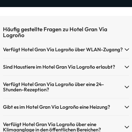
Häufig gestellte Fragen zu Hotel Gran Vía
Logroño
Verfügt Hotel Gran Vía Logroño über WLAN-Zugang?
Hotel Gran Vía Logroño verfügt über WLAN-Zugang.
Sind Haustiere im Hotel Gran Vía Logroño erlaubt?
Haustiere sind im Hotel Gran Vía Logroño nicht erlaubt.
Verfügt Hotel Gran Vía Logroño über eine 24-
Stunden-Rezeption?
Ja, Hotel Gran Vía Logroño hat eine 24-Stunden-Rezeption.
Gibt es im Hotel Gran Vía Logroño eine Heizung?
Ja, Hotel Gran Vía Logroño hat eine Heizung in den
Verfüigt Hotel Gran Vía Logroño über eine
Gemeinschaftsräumen.
Klimaanglage in den öffentlichen Bereichen?