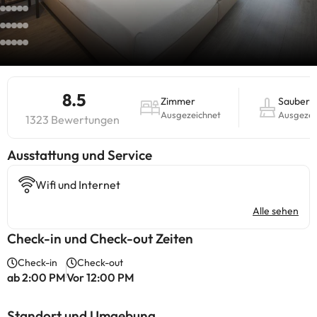
8.5
Zimmer
Sauberke
Ausgezeichnet
Ausgezei
1323 Bewertungen
​Ausstattung und Service
Wifi und Internet
Alle sehen
Check-in und Check-out Zeiten
Check-in
Check-out
ab 2:00 PM
Vor 12:00 PM
Standort und Umgebung