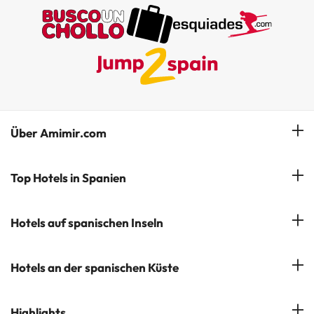
Über Amimir.com
Unser Team
Top Hotels in Spanien
Meine Buchung
Hotels in Salou
Hotels auf spanischen Inseln
Newsletter abonnieren
Hotels in Benidorm
Company Group - ViajesParaTi
Hotels auf Mallorca
Hotels an der spanischen Küste
Hotels in Marbella
Meinungen
Hotels auf Menorca
Hotels in Lloret de Mar
Costa Brava
Highlights