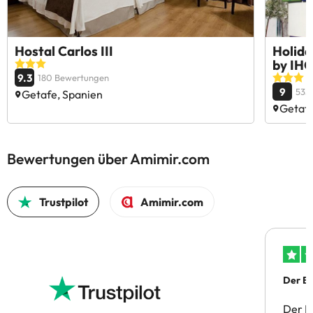
Hostal Carlos III
Holida
by IH
9.3
180 Bewertungen
9
535
Getafe, Spanien
Getafe
Bewertungen über Amimir.com
Trustpilot
Amimir.com
Der Bu
Der B