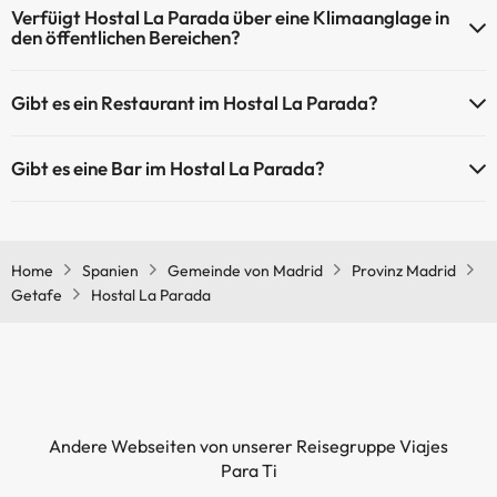
Verfüigt Hostal La Parada über eine Klimaanglage in
Gemeinschaftsräumen.
den öffentlichen Bereichen?
Ja, Hostal La Parada hat eine Klimaanlage in den
Gibt es ein Restaurant im Hostal La Parada?
Gemeinschaftsräumen.
Ja, Hostal La Parada hat ein Restaurant.
Gibt es eine Bar im Hostal La Parada?
Ja, Hostal La Parada hat eine Bar.
Home
Spanien
Gemeinde von Madrid
Provinz Madrid
Getafe
Hostal La Parada
Andere Webseiten von unserer Reisegruppe Viajes
Para Ti