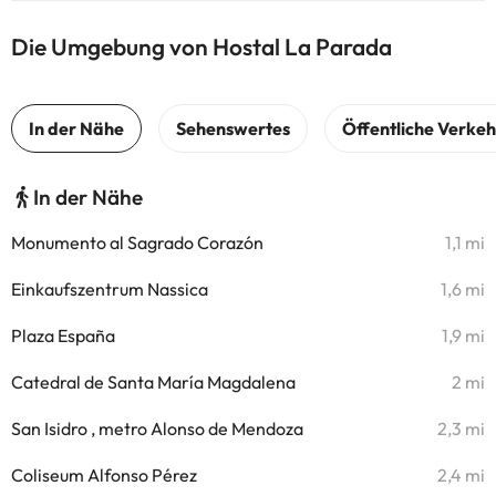
Die Umgebung von Hostal La Parada
In der Nähe
Monumento al Sagrado Corazón
1,1 mi
Einkaufszentrum Nassica
1,6 mi
Plaza España
1,9 mi
Catedral de Santa María Magdalena
2 mi
San Isidro , metro Alonso de Mendoza
2,3 mi
Coliseum Alfonso Pérez
2,4 mi