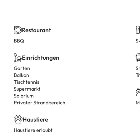
Restaurant
BBQ
S
Einrichtungen
Garten
S
Balkon
T
Tischtennis
Supermarkt
Solarium
Privater Strandbereich
M
Haustiere
Haustiere erlaubt