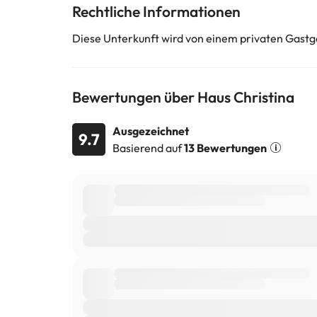
Rechtliche Informationen
Diese Unterkunft wird von einem privaten Gastg
Einige der aufgeführten Leistungen können kostenpfli
können von der Unterkunft geändert werden. Wenn ih
Bewertungen über Haus Christina
Ausgezeichnet
9.7
Basierend auf
13 Bewertungen