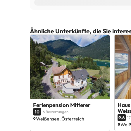
Ähnliche Unterkünfte, die Sie inter
Ferienpension Mitterer
Haus
Weis
10
6 Bewertungen
9.6
1
Weißensee, Österreich
Weiß