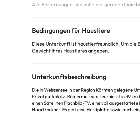
Alle Entfernungen sind auf einer geraden Linie b
Bedingungen für Haustiere
Diese Unterkunft ist haustierfreundlich. Um die
Gewicht Ihres Haustieres angeben.
Unterkunftsbeschreibung
Die in Weissensee in der Region Kärnten gelegene Un
Privatparkplatz. Römermuseum Teurnia ist in 39 km Entfernung zu erreichen. Die Unterkunft Haus Christina bietet ihr
einen Satelliten Flachbild-TV, eine voll ausgestatt
Haartrockner. Es gibt eine Herdplatte sowie auch eine Kaffeemaschine und einen Wasserk
Fahrradfahren. Die Unterkunft Haus Christina bietet einen eigenen Strandbereich. Bergbahnen Nassfeld Gon
während Schloss Porcia 49 km von der Unterkunft entf
Die Unterkunft bietet einen kostenpflichtigen Flugha
Bitte teilen Sie der Unterkunft Ihre voraussichtliche Ankunftszeit im Voraus mit. Nutzen Sie hierfür bei der Buchung das Feld für besondere Anfragen oder kontaktieren Sie die