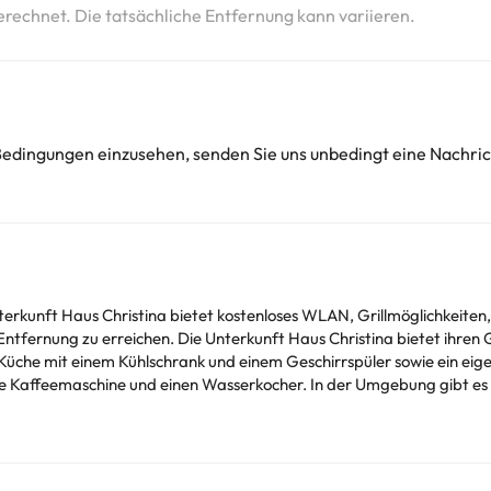
erechnet. Die tatsächliche Entfernung kann variieren.
 Bedingungen einzusehen, senden Sie uns unbedingt eine Nachri
terkunft Haus Christina bietet kostenloses WLAN, Grillmöglichkeiten
en Gästen eine Terrasse, Bergblick, einen Sitzbereich,
ete Küche mit einem Kühlschrank und einem Geschirrspüler sowie ein 
ocher. In der Umgebung gibt es Möglichkeiten zum Wandern, Skifahren und
dola liegt 44 km von der Unterkunft Haus Christina entfernt,
ernt ist. Der nächstgelegene Flughafen ist der Flughafen Klagenfurt
fentransfer.