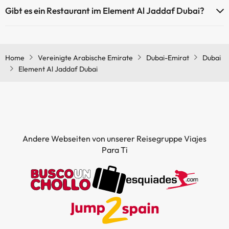
Ja, Element Al Jaddaf Dubai hat eine Klimaanlage in den
Gibt es ein Restaurant im Element Al Jaddaf Dubai?
Gemeinschaftsräumen.
Ja, Element Al Jaddaf Dubai hat ein Restaurant.
Home
Vereinigte Arabische Emirate
Dubai-Emirat
Dubai
Element Al Jaddaf Dubai
Andere Webseiten von unserer Reisegruppe Viajes
Para Ti