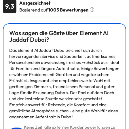
Ausgezeichnet
9.3
Ihren Lieben in Kontakt; Sie können auch Ihre Lieblingssendung
Basierend auf
1005 Bewertungen
auf dem Fernseher mit Satellitenkanälen ansehen. Ein privates
Badezimmerezimmer mit einer
Dusch-/Badezimmerewannenkombination verfügt über eine
Regendusche und kostenlose Toilettenartikel. Zu den
Was sagen die Gäste über Element Al
Annehmlichkeiten gehören ein Laptop-kompatibler Safe, ein
Jaddaf Dubai?
Schreibtisch und ein Telefon.
Das Element Al Jaddaf Dubai zeichnet sich durch
hervorragenden Service und Sauberkeit, aufmerksames
Einige der detaillierten Dienste können bezahlt werden. Sie
Personal und ein abwechslungsreiches Frühstück aus. Ideal
können die Preise direkt in der Einrichtung überprüfen. Der
für Familien und längere Aufenthalte. Einige Bewertungen
Beherbergungsbetrieb kann die Art und Weise, wie er seinen
erwähnen Probleme mit Geräten und vegetarischem
Catering-Service anbietet, je nach Bedarf ändern. Diese
Frühstück. Insgesamt eine empfehlenswerte Wahl mit
Informationen können von der Unterkunft geändert werden.
geräumigen Zimmern, freundlichem Personal und guter
Lage für die Erkundung Dubais. Der Pool auf dem Dach
Einige der aufgeführten Leistungen können kostenpflichtig sein.
und der kostenlose Shuttle werden sehr geschätzt.
Die entsprechenden Preise könnt ihr direkt bei der Unterkunft
Empfehlenswert für Reisende, die Komfort und eine
erfragen. Alle Informationen auf dieser Seite können von der
gemütliche Atmosphäre suchen - eine gute Wahl für einen
Unterkunft geändert werden. Wenn ihr Fragen habt, kontaktiert
angenehmen Aufenthalt in Dubai!
uns.
Keine Zeit, alle externen Kundenbewertungen zu