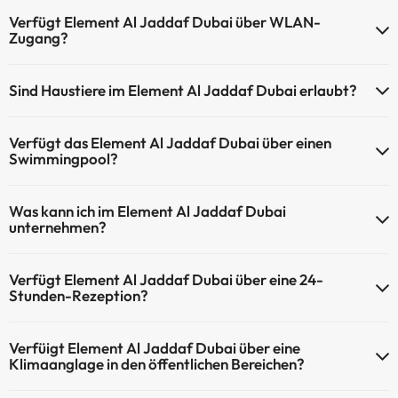
Verfügt Element Al Jaddaf Dubai über WLAN-
Zugang?
Element Al Jaddaf Dubai verfügt über WLAN-Zugang.
Sind Haustiere im Element Al Jaddaf Dubai erlaubt?
Haustiere sind im Element Al Jaddaf Dubai nicht erlaubt.
Verfügt das Element Al Jaddaf Dubai über einen
Swimmingpool?
Ja, Element Al Jaddaf Dubai verfügt über ein Schwimmbad (dieser
Was kann ich im Element Al Jaddaf Dubai
Service ist eventuell gebührenpflichtig). Hier finden Sie weitere
unternehmen?
Informationen über das Schwimmbad und andere Einrichtungen.
Element Al Jaddaf Dubai bietet die folgenden Aktivitäten an (einige
Außenpool (Sommersaison)
Verfügt Element Al Jaddaf Dubai über eine 24-
davon können kostenpflichtig sein):
Außenpool (ganzjährig)
Stunden-Rezeption?
Masseur
Ja, Element Al Jaddaf Dubai hat eine 24-Stunden-Rezeption.
Verfüigt Element Al Jaddaf Dubai über eine
Klimaanglage in den öffentlichen Bereichen?