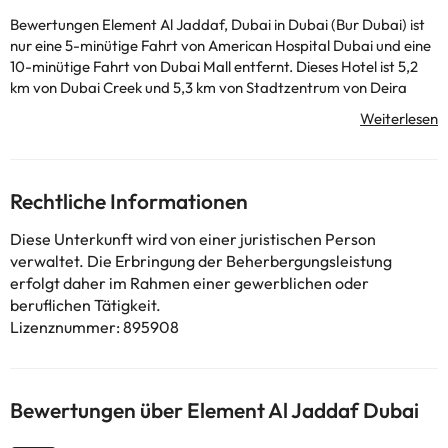
Bewertungen Element Al Jaddaf, Dubai in Dubai (Bur Dubai) ist
nur eine 5-minütige Fahrt von American Hospital Dubai und eine
10-minütige Fahrt von Dubai Mall entfernt. Dieses Hotel ist 5,2
km von Dubai Creek und 5,3 km von Stadtzentrum von Deira
entfernt. Mit einem Außenpool und vielen anderen
Freizeiteinrichtungen, die Ihnen zur Verfügung stehen, haben Sie
keine freie Minute. Kostenloser WLAN-Internetzugang und
Rettungsschwimmer vor Ort werden ebenfalls angeboten. Dank
des kostenlosen Shuttleservices sind Sie im Handumdrehen am
Rechtliche Informationen
Strand. Ihnen stehen ein 24-Stunden-Businesscenter, eine
chemische Reinigung oder Wäscherei sowie eine 24-Stunden-
Diese Unterkunft wird von einer juristischen Person
Rezeption zur Verfügung. Dieses Hotel stellt Ihnen 3
verwaltet. Die Erbringung der Beherbergungsleistung
Tagungsräume zur Verfügung, in denen Sie alle Arten von
erfolgt daher im Rahmen einer gewerblichen oder
Veranstaltungen feiern können. Es stehen kostenfreie Parkplätze
beruflichen Tätigkeit.
zur Verfügung. Wenn Sie zu Mittag oder zu Abend essen
Lizenznummer: 895908
möchten, macht es Ihnen dieses Hotel leicht, da es über ein
Restaurant, das Café 26, und eine Cafeteria verfügt, wenn Sie
etwas Leichteres wünschen. Genießen Sie Ihr Lieblingsgetränk an
der Bar/Lounge oder an der Poolbar. In jedem der 269 Zimmer
Bewertungen über Element Al Jaddaf Dubai
mit Klimaanlage und LED-TV werden Sie sich wie zu Hause
fühlen. Die kostenlose Wi-Fi-Internetverbindung hält Sie mit