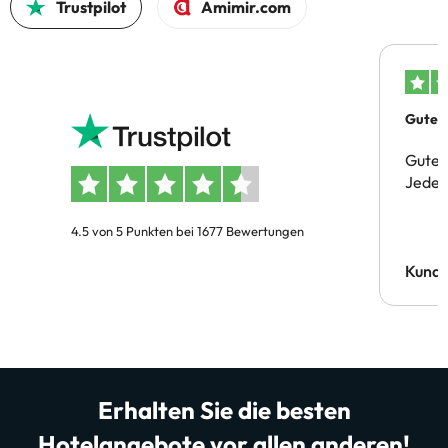
Trustpilot
Amimir.com
Gutes 
Gute 
Jeder 
4.5 von 5 Punkten bei 1677 Bewertungen
Kund
Erhalten Sie die besten
Hotelangebote vor allen anderen!