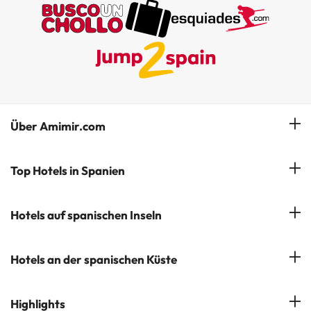
Über Amimir.com
Unser Team
Top Hotels in Spanien
Meine Buchung
Hotels in Salou
Hotels auf spanischen Inseln
Newsletter abonnieren
Hotels in Benidorm
Company Group - ViajesParaTi
Hotels auf Mallorca
Hotels an der spanischen Küste
Hotels in Marbella
Meinungen
Hotels auf Menorca
Hotels in Lloret de Mar
Costa Brava
Highlights
Hotels auf Teneriffa