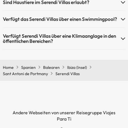
Sind Haustiere im Serendi Villas erlaubt?
Haustiere sind im Serendi Villas nicht erlaubt.
Verfügt das Serendi Villas über einen Swimmingpool?
Ja, Serendi Villas verfügt über ein Schwimmbad (dieser Service ist
Verfüigt Serendi Villas über eine Klimaanglage in den
eventuell gebührenpflichtig). Hier finden Sie weitere Informationen
öffentlichen Bereichen?
über das Schwimmbad und andere Einrichtungen.
Ja, Serendi Villas hat eine Klimaanlage in den
Außenpool (Sommersaison)
Gemeinschaftsräumen.
Home
Spanien
Balearen
Ibiza (Insel)
Sant Antoni de Portmany
Serendi Villas
Andere Webseiten von unserer Reisegruppe Viajes
Para Ti