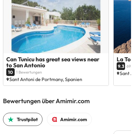
Can Tunicu has great sea views near
La Tor
to San Antonio
9.3
695
10
1 Bewertungen
Sant A
Sant Antoni de Portmany, Spanien
Bewertungen über Amimir.com
Trustpilot
Amimir.com