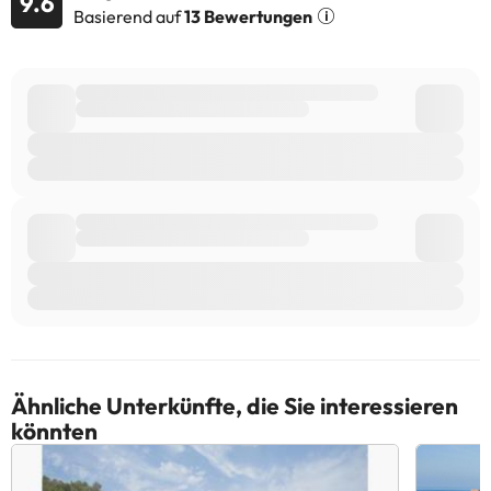
9.6
Basierend auf
13 Bewertungen
Unterkunft direkt.
Einige der aufgeführten Leistungen können kostenpflichtig sein.
Die entsprechenden Preise könnt ihr direkt bei der Unterkunft
erfragen. Alle Informationen auf dieser Seite können von der
Unterkunft geändert werden. Wenn ihr Fragen habt, kontaktiert
uns.
Ähnliche Unterkünfte, die Sie interessieren
könnten