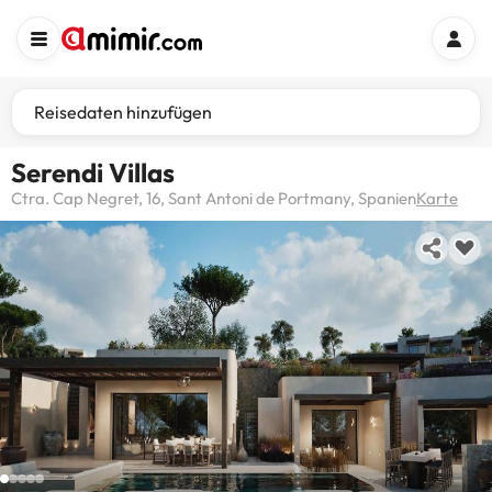
Reisedaten hinzufügen
Serendi Villas
Ctra. Cap Negret, 16, Sant Antoni de Portmany, Spanien
Karte