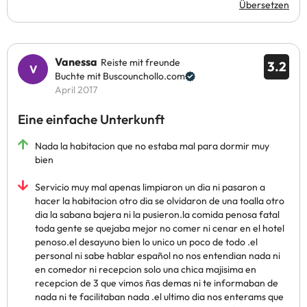
Übersetzen
Vanessa
Reiste mit freunde
3.2
Buchte mit Buscounchollo.com
April 2017
Eine einfache Unterkunft
Nada la habitacion que no estaba mal para dormir muy
bien
Servicio muy mal apenas limpiaron un dia ni pasaron a
hacer la habitacion otro dia se olvidaron de una toalla otro
dia la sabana bajera ni la pusieron.la comida penosa fatal
toda gente se quejaba mejor no comer ni cenar en el hotel
penoso.el desayuno bien lo unico un poco de todo .el
personal ni sabe hablar español no nos entendian nada ni
en comedor ni recepcion solo una chica majisima en
recepcion de 3 que vimos ñas demas ni te informaban de
nada ni te facilitaban nada .el ultimo dia nos enterams que