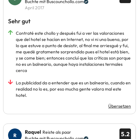
Buchte mit Buscounchollo.com
April 2017
Sehr gut
Contraté este chollo y después fui a ver las valoraciones
que del hotel se hacían en Internet, no vi ni una buena, por
lo que estuve a punto de desistir, al final me arriesgué y fui,
me quedé gratamente sorprendido pues el hotel está bien,
y se come bien; entonces concluí que las críticas son porque
no es un balneario, aunque haya instalaciones termales
cerca
La publicidad da a entender que es un balneario, cuando en
realidad no lo es, por eso mucha gente valora mal este
hotel.
Übersetzen
Raquel
Reiste als paar
5.2
Buchte mit Buscounchollo.com