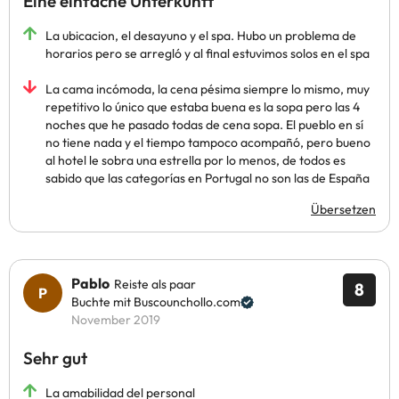
Eine einfache Unterkunft
La ubicacion, el desayuno y el spa. Hubo un problema de
horarios pero se arregló y al final estuvimos solos en el spa
La cama incómoda, la cena pésima siempre lo mismo, muy
repetitivo lo único que estaba buena es la sopa pero las 4
noches que he pasado todas de cena sopa. El pueblo en sí
no tiene nada y el tiempo tampoco acompañó, pero bueno
al hotel le sobra una estrella por lo menos, de todos es
sabido que las categorías en Portugal no son las de España
Übersetzen
Pablo
Reiste als paar
8
Buchte mit Buscounchollo.com
November 2019
Sehr gut
La amabilidad del personal