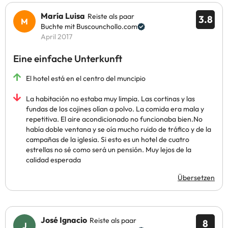
María Luisa
Reiste als paar
3.8
Buchte mit Buscounchollo.com
April 2017
Eine einfache Unterkunft
El hotel está en el centro del muncipio
La habitación no estaba muy limpia. Las cortinas y las
fundas de los cojines olían a polvo. La comida era mala y
repetitiva. El aire acondicionado no funcionaba bien.No
había doble ventana y se oía mucho ruido de tráfico y de la
campañas de la iglesia. Si esto es un hotel de cuatro
estrellas no sé como será un pensión. Muy lejos de la
calidad esperada
Übersetzen
José Ignacio
Reiste als paar
8