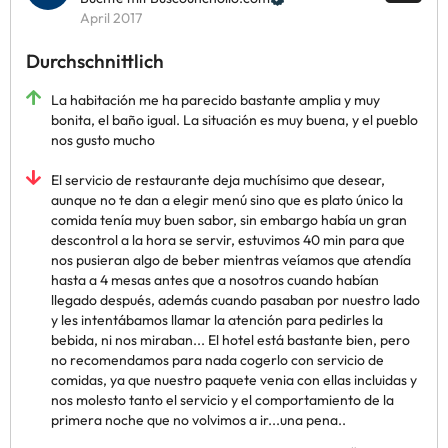
April 2017
Durchschnittlich
La habitación me ha parecido bastante amplia y muy
bonita, el baño igual. La situación es muy buena, y el pueblo
nos gusto mucho
El servicio de restaurante deja muchísimo que desear,
aunque no te dan a elegir menú sino que es plato único la
comida tenía muy buen sabor, sin embargo había un gran
descontrol a la hora se servir, estuvimos 40 min para que
nos pusieran algo de beber mientras veíamos que atendía
hasta a 4 mesas antes que a nosotros cuando habían
llegado después, además cuando pasaban por nuestro lado
y les intentábamos llamar la atención para pedirles la
bebida, ni nos miraban... El hotel está bastante bien, pero
no recomendamos para nada cogerlo con servicio de
comidas, ya que nuestro paquete venia con ellas incluidas y
nos molesto tanto el servicio y el comportamiento de la
primera noche que no volvimos a ir...una pena..