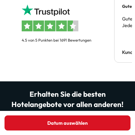
Gutes 
Gute 
Jeder 
4.5 von 5 Punkten bei 1691 Bewertungen
Kund
Erhalten Sie die besten
Hotelangebote vor allen anderen!
Seid die Ersten, die unglaubliche Hotelangebote,
clevere Reisetipps und die neuesten Updates unserer
Datum auswählen
Website und App entdecken. Mehr als 200.000
Reisende lesen uns bereits … seid ihr bereit, dabei zu