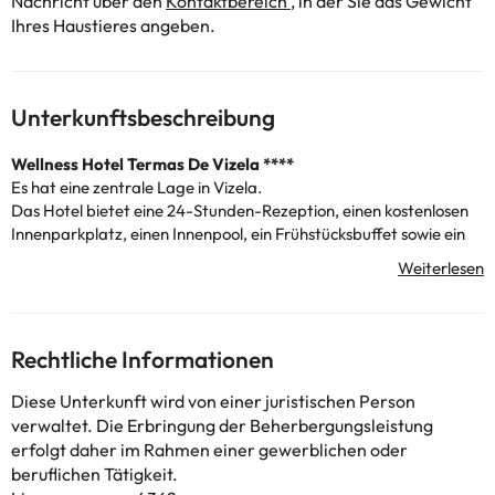
Nachricht über den
Kontaktbereich
, in der Sie das Gewicht
Ihres Haustieres angeben.
Unterkunftsbeschreibung
Wellness Hotel Termas De Vizela ****
Es hat eine zentrale Lage in Vizela.
Das Hotel bietet eine 24-Stunden-Rezeption, einen kostenlosen
Innenparkplatz, einen Innenpool, ein Frühstücksbuffet sowie ein
Thermalbad mit Behandlungs- und Massageräumen. Das
Restaurant und die Loungebar servieren abends regionale
Getränke und Aromastoffe kann Ihre Mahlzeiten an Tagen mit
gutem Wetter im Freien probieren.
Die Zimmer sind elegant eingerichtet und verfügen über eine
Rechtliche Informationen
Klimaanlage, einen LCD-Sat-TV, eine Minibar und kostenfreies
WLAN sowie ein eigenes Bad mit einem Haartrockner und einer
Diese Unterkunft wird von einer juristischen Person
Dusche oder Badewanne.
verwaltet. Die Erbringung der Beherbergungsleistung
Guimarães liegt weniger als 12 km mit dem Auto von Biza Termas
erfolgt daher im Rahmen einer gewerblichen oder
de Vizela und dem 51 km entfernten internationalen Flughafen
beruflichen Tätigkeit.
Porto entfernt.