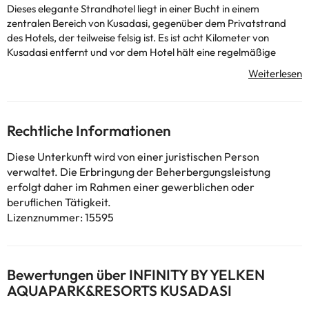
Dieses elegante Strandhotel liegt in einer Bucht in einem
zentralen Bereich von Kusadasi, gegenüber dem Privatstrand
des Hotels, der teilweise felsig ist. Es ist acht Kilometer von
Kusadasi entfernt und vor dem Hotel hält eine regelmäßige
Minibuslinie. Das Hotel verfügt auf 7 Etagen über insgesamt 310
Zimmer, davon 286 Doppelzimmer und 9 Suiten. Es bietet seinen
Gästen verschiedene Einrichtungen, wie eine elegante
Empfangshalle mit Aufzügen und einen 24-Stunden-
Rezeptionsbereich mit Safe und Garderobenservice. Es ist eine
Rechtliche Informationen
große Hotelanlage, umgeben von einer schönen Gartenanlage,
mit Restaurants, einer Lounge, mehreren Bars, einer Cafeteria,
Diese Unterkunft wird von einer juristischen Person
einer Konditorei, einem Friseur und einem Geschäft. Als
verwaltet. Die Erbringung der Beherbergungsleistung
zusätzliche Leistungen stehen der Zimmerservice, die Wäscherei
erfolgt daher im Rahmen einer gewerblichen oder
und die medizinische Versorgung zur Verfügung. Der Parkplatz,
beruflichen Tätigkeit.
das Internetterminal und der Kinderclub stehen Ihnen ebenfalls
Lizenznummer: 15595
zur Verfügung. Die gemütlichen und komfortablen Zimmer
verfügen über ein Badezimmerezimmer mit Haartrockner,
Direktwahltelefon, Sat.- oder Kabel-TV, Stereoanlage, Minibar,
Klimaanlage, Kühlschrank, Teppichboden und Balkon oder
Bewertungen über INFINITY BY YELKEN
Terrasse. Das Hotel verfügt über einen Swimmingpool mit
AQUAPARK&RESORTS KUSADASI
Kinderbecken, Liegestühlen, Sonnenschirmen und einer Bar,