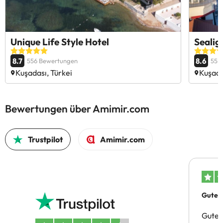
Unique Life Style Hotel
Sealig
8.7
8.6
556 Bewertungen
55 
Kuşadası, Türkei
Kuşada
Bewertungen über Amimir.com
Trustpilot
Amimir.com
Gutes 
Gute 