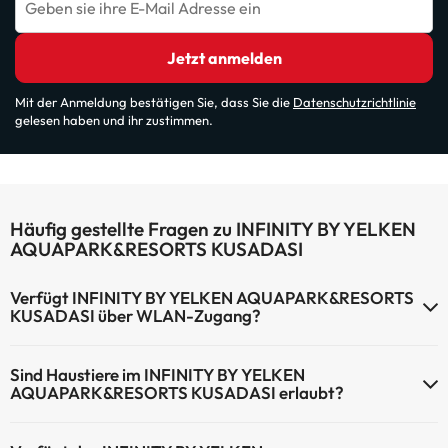
Geben sie ihre E-Mail Adresse ein
Jetzt anmelden
Mit der Anmeldung bestätigen Sie, dass Sie die
Datenschutzrichtlinie
gelesen haben und ihr zustimmen.
Häufig gestellte Fragen zu INFINITY BY YELKEN
AQUAPARK&RESORTS KUSADASI
Verfügt INFINITY BY YELKEN AQUAPARK&RESORTS
KUSADASI über WLAN-Zugang?
INFINITY BY YELKEN AQUAPARK&RESORTS KUSADASI verfügt
Sind Haustiere im INFINITY BY YELKEN
über WLAN-Zugang.
AQUAPARK&RESORTS KUSADASI erlaubt?
Haustiere sind im INFINITY BY YELKEN AQUAPARK&RESORTS