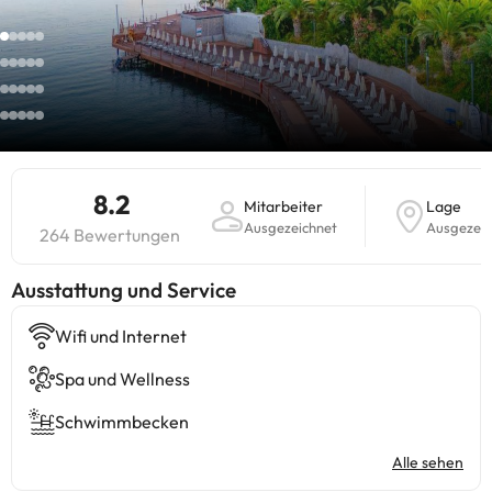
8.2
Mitarbeiter
Lage
Ausgezeichnet
Ausgezeic
264 Bewertungen
​Ausstattung und Service
Wifi und Internet
Spa und Wellness
Schwimmbecken
Alle sehen