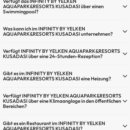
Verfügt das INFINITY BY YELKEN
KUSADASI nicht erlaubt.
AQUAPARK&RESORTS KUSADASI über einen
Swimmingpool?
Ja, INFINITY BY YELKEN AQUAPARK&RESORTS KUSADASI verfügt
Was kann ich im INFINITY BY YELKEN
über ein Schwimmbad (dieser Service ist eventuell
AQUAPARK&RESORTS KUSADASI unternehmen?
gebührenpflichtig). Hier finden Sie weitere Informationen über das
Schwimmbad und andere Einrichtungen.
INFINITY BY YELKEN AQUAPARK&RESORTS KUSADASI bietet die
Verfügt INFINITY BY YELKEN AQUAPARK&RESORTS
folgenden Aktivitäten an (einige davon können kostenpflichtig sein):
Außenpool (Sommersaison)
KUSADASI über eine 24-Stunden-Rezeption?
Masseur
Ja, INFINITY BY YELKEN AQUAPARK&RESORTS KUSADASI hat eine
Gibt es im INFINITY BY YELKEN
24-Stunden-Rezeption.
AQUAPARK&RESORTS KUSADASI eine Heizung?
Ja, INFINITY BY YELKEN AQUAPARK&RESORTS KUSADASI hat eine
Verfüigt INFINITY BY YELKEN AQUAPARK&RESORTS
Heizung in den Gemeinschaftsräumen.
KUSADASI über eine Klimaanglage in den öffentlichen
Bereichen?
Ja, INFINITY BY YELKEN AQUAPARK&RESORTS KUSADASI hat eine
Gibt es ein Restaurant im INFINITY BY YELKEN
Klimaanlage in den Gemeinschaftsräumen.
AQUAPARK&RESORTS KUSADASI?