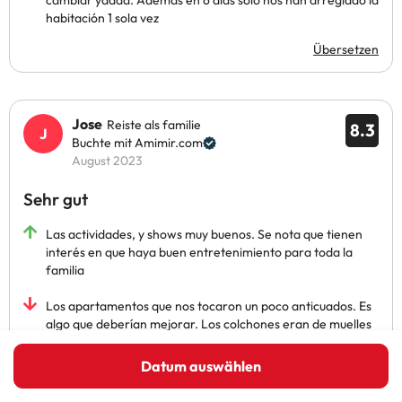
cambiar yaaaa. Además en 6 días solo nos han arreglado la
habitación 1 sola vez
Übersetzen
Jose
Reiste als familie
8.3
Buchte mit Amimir.com
August 2023
Sehr gut
Las actividades, y shows muy buenos. Se nota que tienen
interés en que haya buen entretenimiento para toda la
familia
Los apartamentos que nos tocaron un poco anticuados. Es
algo que deberían mejorar. Los colchones eran de muelles
y estaban muy chafados.
Datum auswählen
Übersetzen