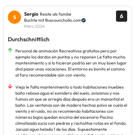
Sergio
Reiste als familie
6
Buchte mit Buscounchollo.com
März 2024
Durchschnittlich
Personal de animación Recreativos gratuitos pero por
ejemplo los dardos sin puntas y no reponen Le falta mucho
mantenimiento y si lo hicieran podría ser un muy buen lugar
dnd pasar unas vacaciones. El entorno es bonito el camino
al faro recomendable aún con viento.
Viejo le falta mantenimiento a todo habitaciones muebles
baño rebosa agua el sumidero del suelo, avisamos y nos
fuimos sin que se arregla días después era un manantial el
baño. Las ventanas son de madera hechas polvo se cuela el
viento y el ruido, no os recomiendo habitaciones con
números bajos quedan encima del escenario Piscina
climatizada sucia con piedras y racholitas rotas en el fondo.
Jacuzzi agua helada 1 de los días. Supuestamente