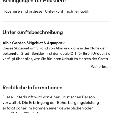
Bedingungen für Haustiere
Haustiere sind in dieser Unterkunft nicht erlaubt.
Unterkunftsbeschreibung
Albir Garden Skigebiet & Aquapark
Dieses Skigebiet am Strand von Albir und ganz in der Nähe der
bekannten Stadt Benidorm ist der ideale Ort für Ihren Urlaub. Sie
verfügt über alles, was Sie für Ihren Urlaub im Herzen der Costa
Blanca benötigen.
Hier finden Sie eine 24-Stunden-Rezeption, Klimaanlage und
Heizung, Außenschwimmbäder, einen Wasserpark für die ganze
Familie, kostenlose Parkplätze und touristische Informationen
über die Region.
Rechtliche Informationen
Alle Zimmer sind mit allem ausgestattet, was Sie für Ihre Erholung
und Ihren Komfort während Ihres Urlaubs benötigen. Sie
Diese Unterkunft wird von einer juristischen Person
verfügen über ein Schlafzimmer mit einem oder zwei Betten
verwaltet. Die Erbringung der Beherbergungsleistung
sowie ein Schlafsofa im Wohnzimmer, Fernseher, Telefon,
erfolgt daher im Rahmen einer gewerblichen oder
kostenlosen WLAN-Anschluss, Klimaanlage und Heizung sowie