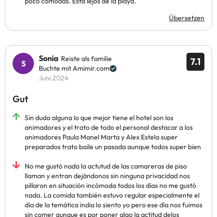
poco cómodas. Está lejos de la playa.
Übersetzen
Sonia
Reiste als familie
7.1
Buchte mit Amimir.com
Juni 2024
Gut
Sin duda alguna lo que mejor tiene el hotel son los
animadores y el trato de todo el personal destacar a los
animadores Paula Manel Marta y Alex Estela super
preparados trato baile un pasada aunque todos super bien
No me gustó nada la actutud de las camareras de piso
llaman y entran dejándonos sin ninguna privacidad nos
pillaron en situación incómoda todos los días no me gustó
nada. La comida también estuvo regular especialmente el
día de la temática india lo siento yo pero ese día nos fuimos
sin comer aunque es por poner algo la actitud delos