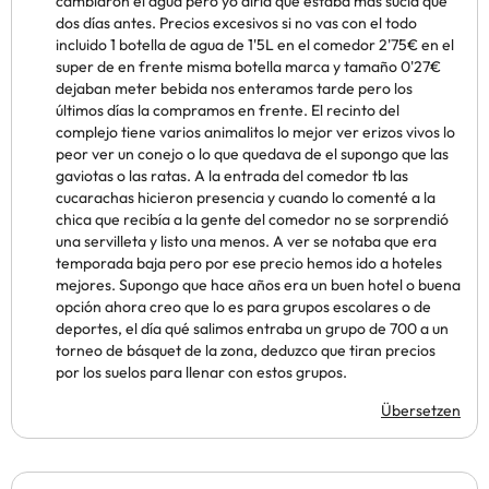
cambiaron el agua pero yo diría que estaba más sucia que
dos días antes. Precios excesivos si no vas con el todo
incluido 1 botella de agua de 1'5L en el comedor 2'75€ en el
super de en frente misma botella marca y tamaño 0'27€
dejaban meter bebida nos enteramos tarde pero los
últimos días la compramos en frente. El recinto del
complejo tiene varios animalitos lo mejor ver erizos vivos lo
peor ver un conejo o lo que quedava de el supongo que las
gaviotas o las ratas. A la entrada del comedor tb las
cucarachas hicieron presencia y cuando lo comenté a la
chica que recibía a la gente del comedor no se sorprendió
una servilleta y listo una menos. A ver se notaba que era
temporada baja pero por ese precio hemos ido a hoteles
mejores. Supongo que hace años era un buen hotel o buena
opción ahora creo que lo es para grupos escolares o de
deportes, el día qué salimos entraba un grupo de 700 a un
torneo de básquet de la zona, deduzco que tiran precios
por los suelos para llenar con estos grupos.
Übersetzen