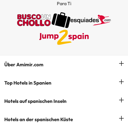
Para Ti
Über Amimir.com
Unser Team
Top Hotels in Spanien
Meine Buchung
Hotels in Salou
Hotels auf spanischen Inseln
Newsletter abonnieren
Hotels in Benidorm
Company Group - ViajesParaTi
Hotels auf Mallorca
Hotels an der spanischen Küste
Hotels in Marbella
Meinungen