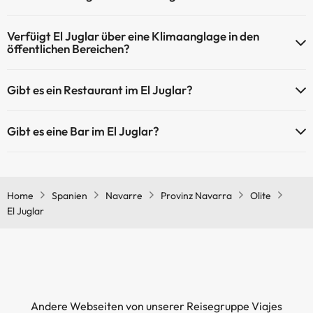
über das Schwimmbad und andere Einrichtungen.
Ja, El Juglar hat eine Heizung in den Gemeinschaftsräumen.
Verfüigt El Juglar über eine Klimaanglage in den
Außenpool (Sommersaison)
öffentlichen Bereichen?
Ja, El Juglar hat eine Klimaanlage in den Gemeinschaftsräumen.
Gibt es ein Restaurant im El Juglar?
Ja, El Juglar hat ein Restaurant.
Gibt es eine Bar im El Juglar?
Ja, El Juglar hat eine Bar.
Home
Spanien
Navarre
Provinz Navarra
Olite
El Juglar
Andere Webseiten von unserer Reisegruppe Viajes