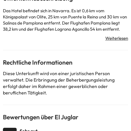
Das Hotel befindet sich in Navarra. Es ist 0,6 km vom
Königspalast von Olite, 25 km von Puente la Reina und 30 km von
Salinas de Pamplona entfernt. Der Flughafen Pamplona liegt
38,2 km und der Flughafen Logrono Agoncillo 54 km entfernt.
Einige der aufgeführten Dienstleistungen können Extras sein, die
im Hotel zu bezahlen sind. Dort können Sie die Preise überprüfen.
Diese Informationen können von der Unterkunft geändert
werden.
Rechtliche Informationen
Einige der aufgeführten Leistungen können kostenpflichtig sein.
Diese Unterkunft wird von einer juristischen Person
Die entsprechenden Preise könnt ihr direkt bei der Unterkunft
verwaltet. Die Erbringung der Beherbergungsleistung
erfragen. Alle Informationen auf dieser Seite können von der
erfolgt daher im Rahmen einer gewerblichen oder
Unterkunft geändert werden. Wenn ihr Fragen habt, kontaktiert
beruflichen Tätigkeit.
uns.
Bewertungen über El Juglar