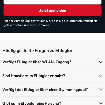
Jetzt anmelden
Mit der Anmeldung bestätigen Sie, dass Sie die
Datenschutzrichtlinie
gelesen haben und ihr zustimmen.
Häufig gestellte Fragen zu El Juglar
Verfügt El Juglar über WLAN-Zugang?
El Juglar verfügt über WLAN-Zugang.
Sind Haustiere im El Juglar erlaubt?
Haustiere sind im El Juglar nicht erlaubt.
Verfügt das El Juglar über einen Swimmingpool?
Ja, El Juglar verfügt über ein Schwimmbad (dieser Service ist
Gibt es im El Juglar eine Heizung?
eventuell gebührenpflichtig). Hier finden Sie weitere Informationen