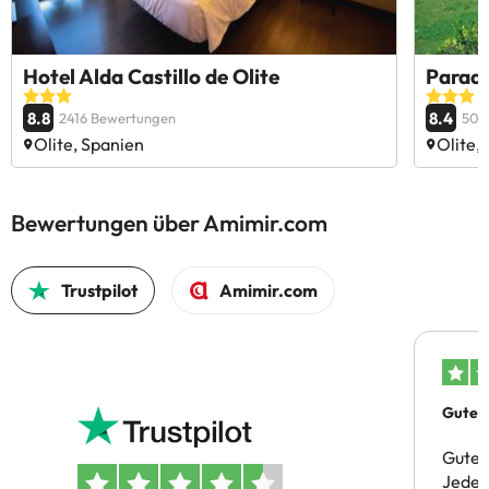
Hotel Alda Castillo de Olite
Parado
8.8
8.4
2416 Bewertungen
508
Olite, Spanien
Olite,
Bewertungen über Amimir.com
Trustpilot
Amimir.com
Gutes 
Gute 
Jeder 